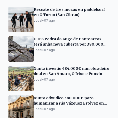
Rescate de tres mozas en paddelsurf
en O Torno (San Cibrao)
Local
•
07 ago
O IES Pedra da Auga de Ponteareas
terá unha nova cuberta por 380.000
euros
Local
•
07 ago
Xunta investiu 484.000€ nun obradoiro
dual en San Amaro, O Irixo e Punxín
Local
•
07 ago
Xunta adxudica 380.000€ para
humanizar a rúa Vázquez Estévez en
Arbo
Local
•
07 ago