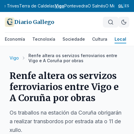
 de Trives
Terra de Caldelas
Vigo
Pontevedra
O Salnés
O Morrazo
O B
GL
|
ES
Diario Gallego
Economía
Tecnoloxía
Sociedade
Cultura
Local
Renfe altera os servizos ferroviarios entre
Vigo
Vigo e A Coruña por obras
Renfe altera os servizos
ferroviarios entre Vigo e
A Coruña por obras
Os traballos na estación da Coruña obrigarán
a realizar transbordos por estrada ata o 11 de
xullo.