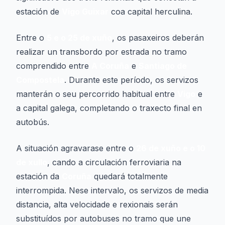
estación de
Vigo Guixar
coa capital herculina.
Entre o
5 e o 25 de xuño
, os pasaxeiros deberán
realizar un transbordo por estrada no tramo
comprendido entre
A Coruña
e
Santiago de
Compostela
. Durante este período, os servizos
manterán o seu percorrido habitual entre
Vigo
e
a capital galega, completando o traxecto final en
autobús.
A situación agravarase entre o
26 de xuño e o 10
de xullo
, cando a circulación ferroviaria na
estación da
Coruña
quedará totalmente
interrompida. Nese intervalo, os servizos de media
distancia, alta velocidade e rexionais serán
substituídos por autobuses no tramo que une