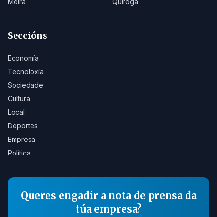
Meira
Quiroga
Seccións
Economía
Tecnoloxía
Sociedade
Cultura
Local
Deportes
Empresa
Política
Queres engadir a nota de prensa da
túa empresa?