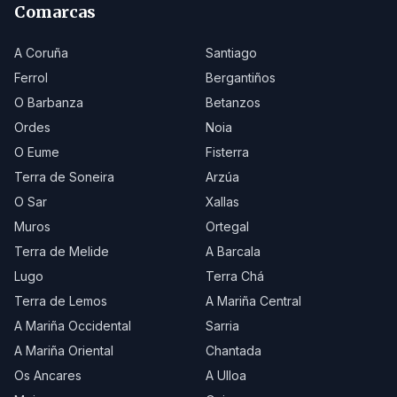
Comarcas
A Coruña
Santiago
Ferrol
Bergantiños
O Barbanza
Betanzos
Ordes
Noia
O Eume
Fisterra
Terra de Soneira
Arzúa
O Sar
Xallas
Muros
Ortegal
Terra de Melide
A Barcala
Lugo
Terra Chá
Terra de Lemos
A Mariña Central
A Mariña Occidental
Sarria
A Mariña Oriental
Chantada
Os Ancares
A Ulloa