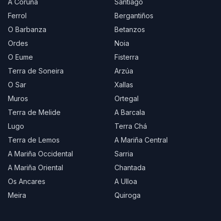
A Coruña
Santiago
Ferrol
Bergantiños
O Barbanza
Betanzos
Ordes
Noia
O Eume
Fisterra
Terra de Soneira
Arzúa
O Sar
Xallas
Muros
Ortegal
Terra de Melide
A Barcala
Lugo
Terra Chá
Terra de Lemos
A Mariña Central
A Mariña Occidental
Sarria
A Mariña Oriental
Chantada
Os Ancares
A Ulloa
Meira
Quiroga