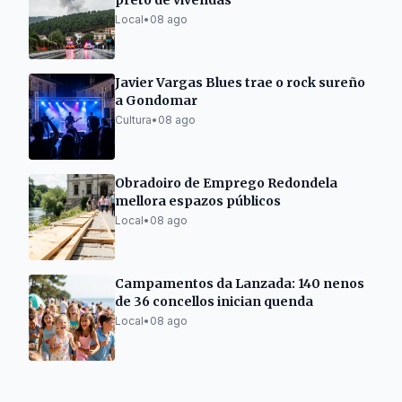
preto de vivendas
Local
•
08 ago
Javier Vargas Blues trae o rock sureño
a Gondomar
Cultura
•
08 ago
Obradoiro de Emprego Redondela
mellora espazos públicos
Local
•
08 ago
Campamentos da Lanzada: 140 nenos
de 36 concellos inician quenda
Local
•
08 ago