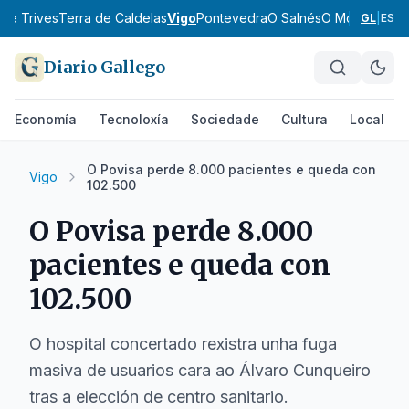
 de Trives
Terra de Caldelas
Vigo
Pontevedra
O Salnés
O Morrazo
O B
GL
|
ES
Diario Gallego
Economía
Tecnoloxía
Sociedade
Cultura
Local
O Povisa perde 8.000 pacientes e queda con
Vigo
102.500
O Povisa perde 8.000
pacientes e queda con
102.500
O hospital concertado rexistra unha fuga
masiva de usuarios cara ao Álvaro Cunqueiro
tras a elección de centro sanitario.