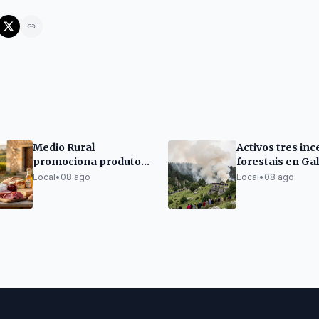
Medio Rural
Activos tres in
promociona produtos
forestais en Gal
de calidade en Vitis
Local
•
08 ago
Local
•
08 ago
Lumen