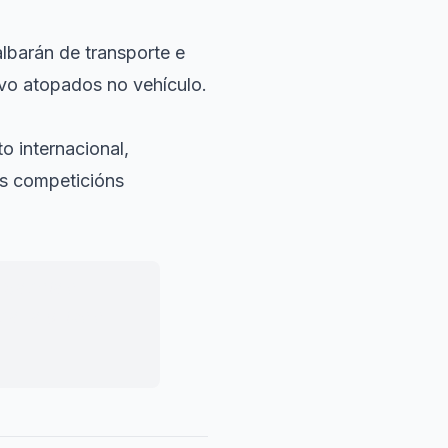
albarán de transporte e
vo atopados no vehículo.
o internacional,
s competicións
stancia e
ar a orixe e