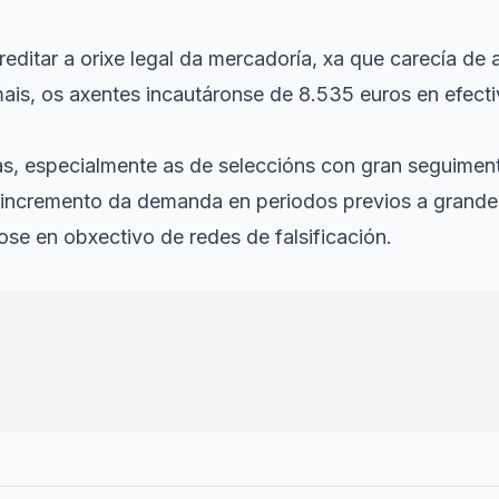
editar a orixe legal da mercadoría, xa que carecía de 
is, os axentes incautáronse de 8.535 euros en efecti
s, especialmente as de seleccións con gran seguiment
 incremento da demanda en periodos previos a grande
ose en obxectivo de redes de falsificación.
instruídas foron remitidas ao Xulgado de Primeira In
erín, mentres continúa a investigación para determin
s pezas intervidas.