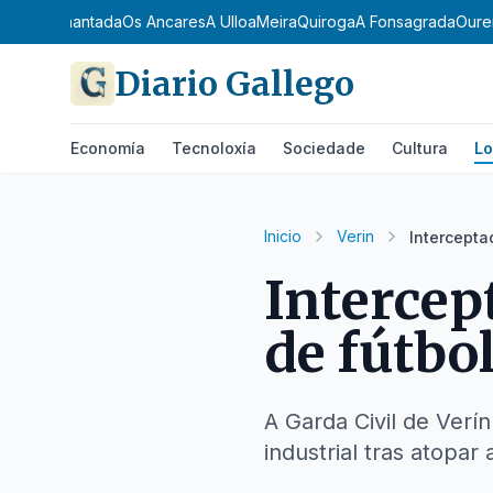
Oriental
Chantada
Os Ancares
A Ulloa
Meira
Quiroga
A Fonsagrada
Oure
Diario Gallego
Economía
Tecnoloxía
Sociedade
Cultura
Lo
Inicio
Verin
Intercepta
Intercep
de fútbo
A Garda Civil de Verí
industrial tras atopar