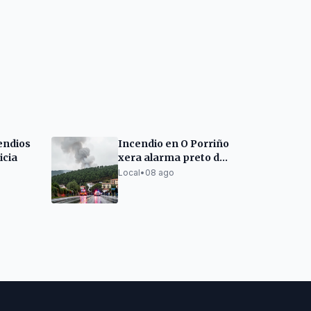
cendios
Incendio en O Porriño
icia
xera alarma preto de
vivendas
Local
•
08 ago