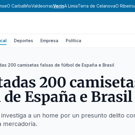
nse
O Carballiño
Valdeorras
Verín
A Limia
Terra de Celanova
O Ribeiro
cal
Deportes
Empresa
Política
das 200 camisetas falsas de fútbol de España e Brasil
tadas 200 camiseta
l de España e Brasil
n investiga a un home por un presunto delito co
 a mercadoría.