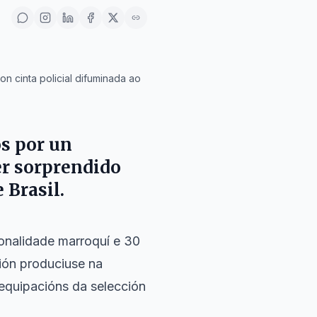
on cinta policial difuminada ao
os por un
er sorprendido
 Brasil.
ionalidade marroquí e 30
ción produciuse na
 equipacións da selección