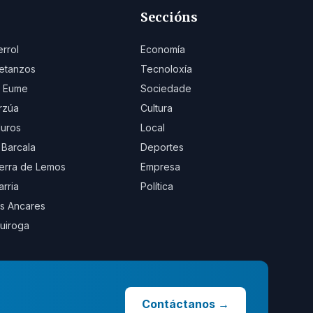
Seccións
errol
Economía
etanzos
Tecnoloxía
 Eume
Sociedade
rzúa
Cultura
uros
Local
 Barcala
Deportes
erra de Lemos
Empresa
arria
Política
s Ancares
uiroga
Contáctanos
→