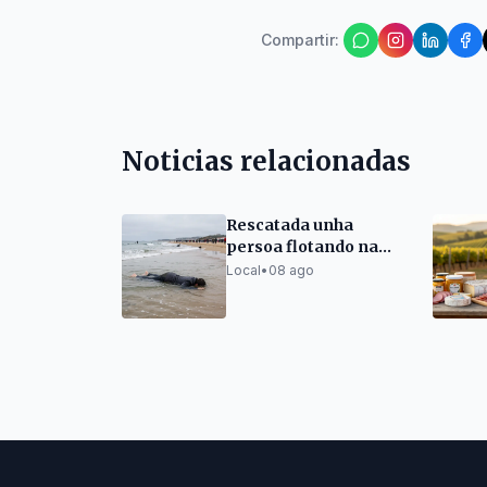
Compartir
:
Noticias relacionadas
Rescatada unha
persoa flotando na
praia da Lanzada en
Local
•
08 ago
Sanxenxo