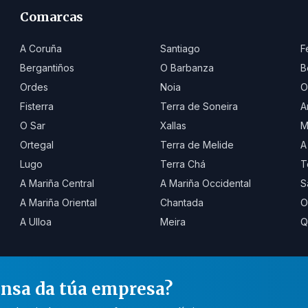
Comarcas
A Coruña
Santiago
F
Bergantiños
O Barbanza
B
Ordes
Noia
O
Fisterra
Terra de Soneira
A
O Sar
Xallas
M
Ortegal
Terra de Melide
A
Lugo
Terra Chá
T
A Mariña Central
A Mariña Occidental
S
A Mariña Oriental
Chantada
O
A Ulloa
Meira
Q
ensa da túa empresa?