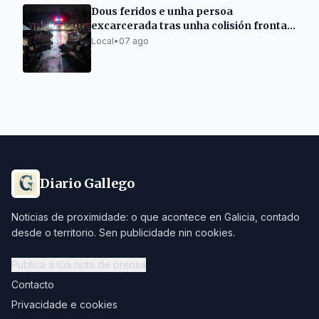
Dous feridos e unha persoa
excarcerada tras unha colisión frontal
en Carballedo
Local
•
07 ago
Diario Gallego
Noticias de proximidade: o que acontece en Galicia, contado
desde o territorio. Sen publicidade nin cookies.
Publica a túa nota de prensa
Contacto
Privacidade e cookies