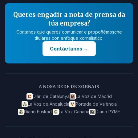
Queres engadir a nota de prensa da
túa empresa?
Cóntanos que queres comunicar e propoñémosche
titulares con enfoque xornalístico.
Contáctanos
→
A NOSA REDE DE XORNAIS
Diari de Catalunya
La Voz de Madrid
La Voz de Andalucía
Portada de València
Diario Euskadi
La Voz Canaria
Diario PYME