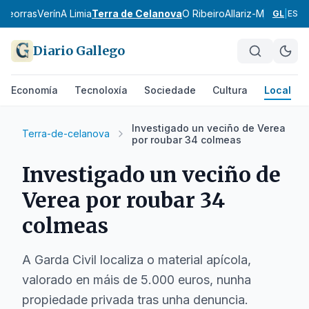
ldeorras
Verín
A Limia
Terra de Celanova
O Ribeiro
Allariz-Maceda
A B
GL
|
ES
Diario Gallego
Economía
Tecnoloxía
Sociedade
Cultura
Local
Investigado un veciño de Verea
Terra-de-celanova
por roubar 34 colmeas
Investigado un veciño de
Verea por roubar 34
colmeas
A Garda Civil localiza o material apícola,
valorado en máis de 5.000 euros, nunha
propiedade privada tras unha denuncia.