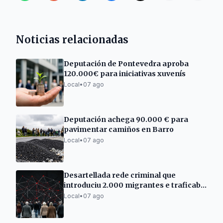
Noticias relacionadas
Deputación de Pontevedra aproba
120.000€ para iniciativas xuvenís
Local
•
07 ago
Deputación achega 90.000 € para
pavimentar camiños en Barro
Local
•
07 ago
Desartellada rede criminal que
introduciu 2.000 migrantes e traficaba
con drogas
Local
•
07 ago