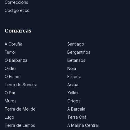
Correccións
Código ético
Comarcas
A Coruña
Santiago
Ferrol
Bergantiños
O Barbanza
Betanzos
Ordes
Noia
O Eume
Fisterra
Terra de Soneira
Arzúa
O Sar
Xallas
Muros
Ortegal
Terra de Melide
A Barcala
Lugo
Terra Chá
Terra de Lemos
A Mariña Central