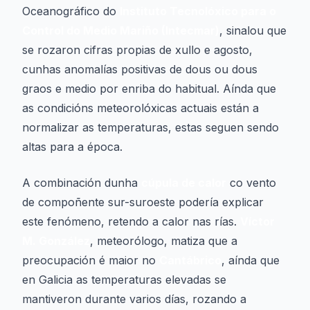
Oceanográfico do
Instituto Tecnolóxico para o
Control do Medio Mariño (Intecmar)
, sinalou que
se rozaron cifras propias de xullo e agosto,
cunhas anomalías positivas de dous ou dous
graos e medio por enriba do habitual. Aínda que
as condicións meteorolóxicas actuais están a
normalizar as temperaturas, estas seguen sendo
altas para a época.
A combinación dunha
cúpula de calor
co vento
de compoñente sur-suroeste podería explicar
este fenómeno, retendo a calor nas rías.
Víctor
M. González
, meteorólogo, matiza que a
preocupación é maior no
Cantábrico
, aínda que
en Galicia as temperaturas elevadas se
mantiveron durante varios días, rozando a