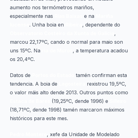
aumento nos termómetros mariños,
especialmente nas
Rías Baixas
e na
Mariña
lucense
. Unha boia en
Ribeira
, dependente do
Observatorio Costeiro da Xunta de Galicia
,
marcou 22,17ºC, cando o normal para maio son
uns 15ºC. Na
ría de Muros
, a temperatura acadou
os 20,4ºC.
Datos de
Portos do Estado
tamén confirman esta
tendencia. A boia de
Lagosteira
rexistrou 19,5ºC,
o valor máis alto dende 2013. Outros puntos como
Estaca de Bares
(19,25ºC, dende 1996) e
Silleiro
(18,71ºC, dende 1998) tamén marcaron máximos
históricos para este mes.
Pedro Montero
, xefe da Unidade de Modelado