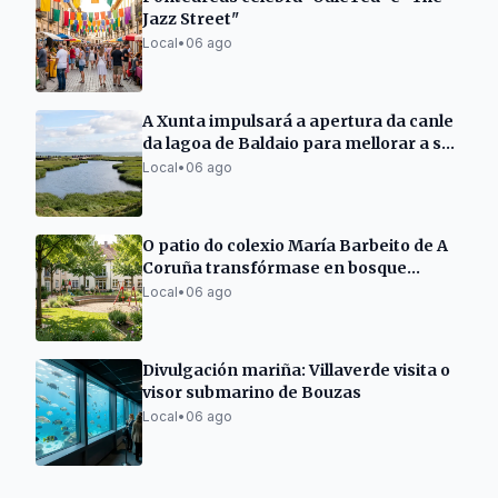
Jazz Street"
Local
•
06 ago
A Xunta impulsará a apertura da canle
da lagoa de Baldaio para mellorar a súa
saúde
Local
•
06 ago
O patio do colexio María Barbeito de A
Coruña transfórmase en bosque
natural
Local
•
06 ago
Divulgación mariña: Villaverde visita o
visor submarino de Bouzas
Local
•
06 ago