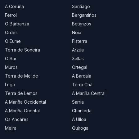
A Coruña
Santiago
Ferrol
Bergantiños
O Barbanza
Betanzos
Ordes
Noia
O Eume
Fisterra
Terra de Soneira
Arzúa
O Sar
Xallas
Muros
Ortegal
Terra de Melide
A Barcala
Lugo
Terra Chá
Terra de Lemos
A Mariña Central
A Mariña Occidental
Sarria
A Mariña Oriental
Chantada
Os Ancares
A Ulloa
Meira
Quiroga