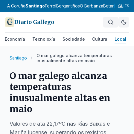
A Coruña
Santiago
Ferrol
Bergantiños
O Barbanza
Betanzos
Ordes
GL
|
ES
Diario Gallego
Economía
Tecnoloxía
Sociedade
Cultura
Local
O mar galego alcanza temperaturas
Santiago
inusualmente altas en maio
O mar galego alcanza
temperaturas
inusualmente altas en
maio
Valores de ata 22,17ºC nas Rías Baixas e
Mariña lucense, superando os rexistros