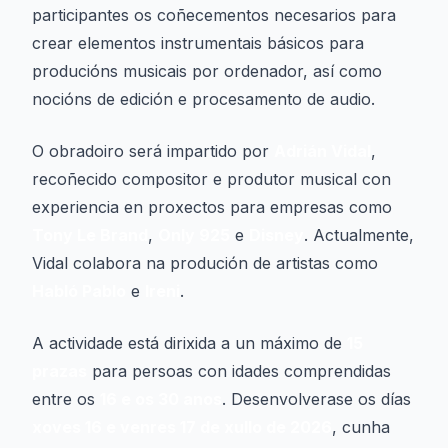
participantes os coñecementos necesarios para
crear elementos instrumentais básicos para
producións musicais por ordenador, así como
nocións de edición e procesamento de audio.
O obradoiro será impartido por
Adrián Vidal
,
recoñecido compositor e produtor musical con
experiencia en proxectos para empresas como
Tony Le Brand
,
Only 925
e
Disney
. Actualmente,
Vidal colabora na produción de artistas como
Habló Pablo
e
Ireni
.
A actividade está dirixida a un máximo de
15
prazas
para persoas con idades comprendidas
entre os
16 e os 30 anos
. Desenvolverase os días
xoves 16 e venres 17 de xullo de 2026
, cunha