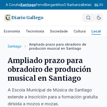
A Coruña
Santiago
Ferrol
Bergantiños
O Barbanza
Betanzos
Ordes
GL
|
ES
Diario Gallego
Economía
Tecnoloxía
Sociedade
Cultura
Local
Ampliado prazo para obradoiro de
Santiago
produción musical en Santiago
Ampliado prazo para
obradoiro de produción
musical en Santiago
A Escola Municipal de Música de Santiago
estende a inscrición para a formación gratuíta
dirixida a mozos e mozas.