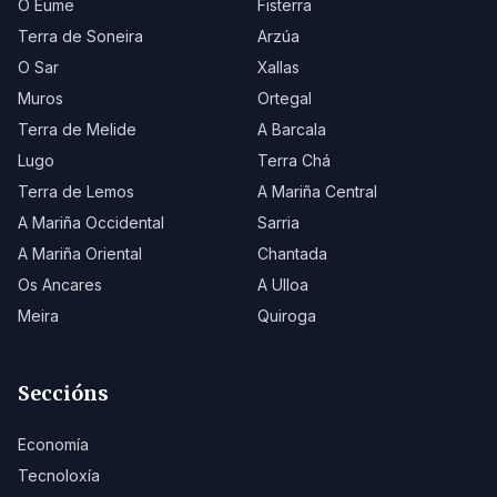
O Eume
Fisterra
Terra de Soneira
Arzúa
O Sar
Xallas
Muros
Ortegal
Terra de Melide
A Barcala
Lugo
Terra Chá
Terra de Lemos
A Mariña Central
A Mariña Occidental
Sarria
A Mariña Oriental
Chantada
Os Ancares
A Ulloa
Meira
Quiroga
Seccións
Economía
Tecnoloxía