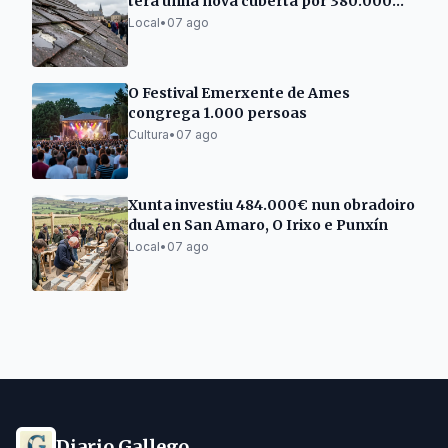
terá unha nova cuberta por 380.000
euros
Local
•
07 ago
O Festival Emerxente de Ames
congrega 1.000 persoas
Cultura
•
07 ago
Xunta investiu 484.000€ nun obradoiro
dual en San Amaro, O Irixo e Punxín
Local
•
07 ago
Diario Gallego