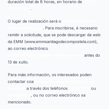
duración total de 8 horas, en horario de
10:00 a
14:00 horas
.
O lugar de realización será o
Auditorio Centro
Xove da Almáciga
. Para inscribirse, é necesario
remitir a solicitude, que se pode descargar da web
da EMM (www.emmsantiagodecompostela.com),
ao correo electrónico
info@emmsantiagodecompostela.com
antes do
13 de xullo.
Para máis información, os interesados poden
contactar coa
Escola Municipal de Música de
Santiago
a través dos teléfonos
981528701
ou
636979527
, ou no correo electrónico xa
mencionado.