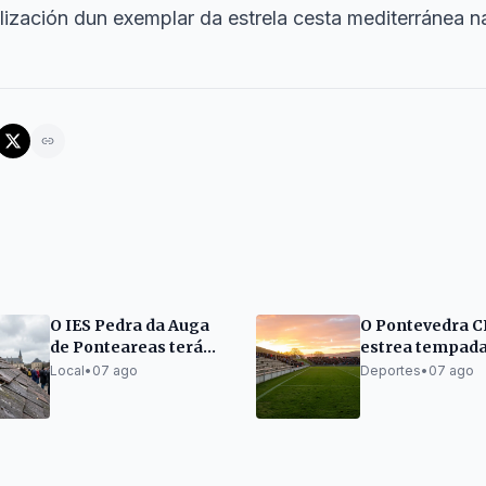
alización dun exemplar da estrela cesta mediterránea 
O IES Pedra da Auga
O Pontevedra C
de Ponteareas terá
estrea tempada
unha nova cuberta por
Pasarón o 5 de
Local
•
07 ago
Deportes
•
07 ago
380.000 euros
setembro