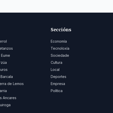
Seccións
errol
Economía
etanzos
Tecnoloxía
 Eume
Sociedade
rzúa
Cultura
uros
Local
 Barcala
Deportes
erra de Lemos
Empresa
arria
Política
s Ancares
uiroga