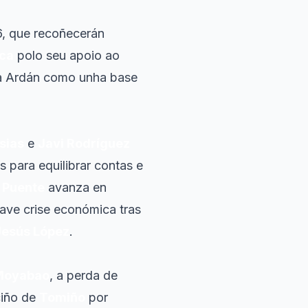
, que recoñecerán
ca
polo seu apoio ao
ía Ardán como unha base
esias
e
Javi Rodríguez
para equilibrar contas e
a Puente
avanza en
rave crise económica tras
Jesús López
.
Moyabao
, a perda de
ciño de
Tomiño
por