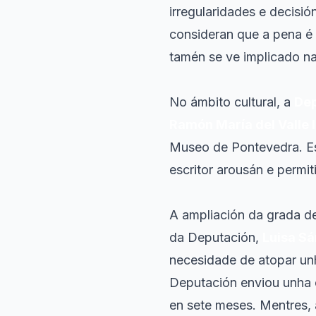
irregularidades e decisió
consideran que a pena é 
tamén se ve implicado na 
No ámbito cultural, a
Dep
Ramón María del Valle 
Museo de Pontevedra. Es
escritor arousán e permi
A ampliación da grada d
da Deputación,
Luisa S
necesidade de atopar unh
Deputación enviou unha c
en sete meses. Mentres, 