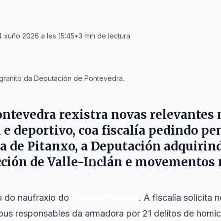
 xuño 2026 a les 15:45
•
3
min de lectura
granito da Deputación de Pontevedra.
ontevedra rexistra novas relevantes
l e deportivo, coa fiscalía pedindo pe
la de Pitanxo, a Deputación adquiri
ción de Valle-Inclán e movementos n
o do naufraxio do
Villa de Pitanxo
. A fiscalía solicita
us responsables da armadora por 21 delitos de homic