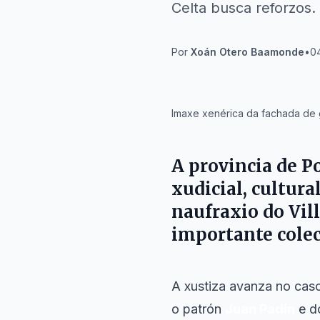
Celta busca reforzos.
Por
Xoán Otero Baamonde
•
04
IA
Imaxe xenérica da fachada de 
A provincia de P
xudicial, cultura
naufraxio do Vil
importante colec
A xustiza avanza no cas
o patrón
Juan Padín
e do