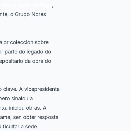
r
María José de Pazo
,
ente, o Grupo Nores
aior colección sobre
ar parte do legado do
epositario da obra do
 clave. A vicepresidenta
pero sinalou a
e xa iniciou obras. A
rama, sen obter resposta
ficultar a sede.