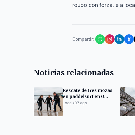
roubo con forza, e a loc
Compartir
:
Noticias relacionadas
Rescate de tres mozas
en paddelsurf en O
Torno (San Cibrao)
Local
•
07 ago