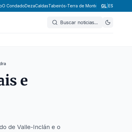
o
O Condado
Deza
Caldas
Tabeirós-Terra de Montes
A Paradanta
GL
|
ES
Com
Buscar noticias
...
dra
ais e
do de Valle-Inclán e o