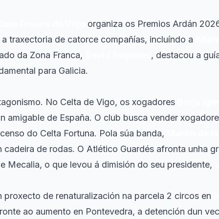
Zona Franca de Vigo
organiza os Premios Ardán 2026
 a traxectoria de catorce compañías, incluíndo a
Aban
egado da Zona Franca,
David Regades
, destacou a gu
damental para Galicia.
tagonismo. No Celta de Vigo, os xogadores
Borja Igl
n amigable de España. O club busca vender xogadores 
scenso do Celta Fortuna. Pola súa banda,
Martín de l
n cadeira de rodas. O Atlético Guardés afronta unha g
de Mecalia, o que levou á dimisión do seu presidente,
n proxecto de renaturalización na parcela 2 circos en
ronte ao aumento en Pontevedra, a detención dun ve