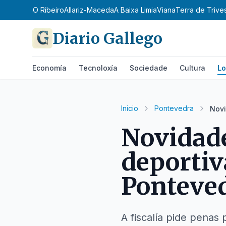
 Celanova
O Ribeiro
Allariz-Maceda
A Baixa Limia
Viana
Terra de Trive
Diario Gallego
Economía
Tecnoloxía
Sociedade
Cultura
Lo
Inicio
Pontevedra
Novi
Novidade
deportiv
Ponteve
A fiscalía pide penas 