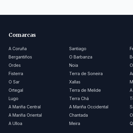
Comarcas
A Coruña
Santiago
F
Bergantiños
O Barbanza
B
Ordes
Noia
O
Fisterra
Terra de Soneira
A
O Sar
Xallas
M
Ortegal
Terra de Melide
A
Lugo
Terra Chá
T
A Mariña Central
A Mariña Occidental
S
A Mariña Oriental
Chantada
O
A Ulloa
Meira
Q