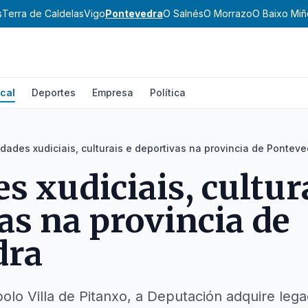
s
Terra de Caldelas
Vigo
Pontevedra
O Salnés
O Morrazo
O Baixo Miñ
cal
Deportes
Empresa
Política
dades xudiciais, culturais e deportivas na provincia de Ponteve
s xudiciais, cultur
as na provincia de
dra
polo Villa de Pitanxo, a Deputación adquire lega