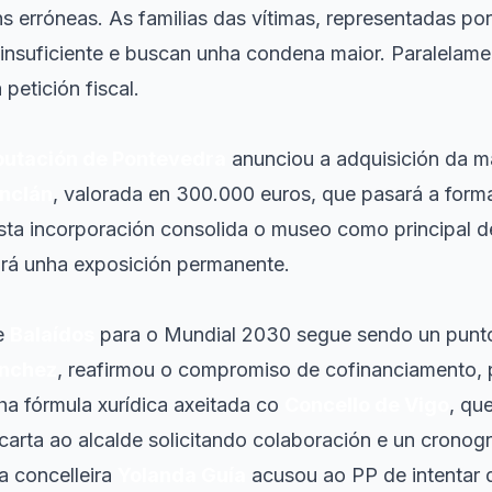
ns erróneas. As familias das vítimas, representadas po
insuficiente e buscan unha condena maior. Paralelam
petición fiscal.
utación de Pontevedra
anunciou a adquisición da m
Inclán
, valorada en 300.000 euros, que pasará a form
ta incorporación consolida o museo como principal d
tirá unha exposición permanente.
e
Balaídos
para o Mundial 2030 segue sendo un punto
ánchez
, reafirmou o compromiso de cofinanciamento, 
a fórmula xurídica axeitada co
Concello de Vigo
, qu
arta ao alcalde solicitando colaboración e un cronog
a concelleira
Yolanda Guía
acusou ao PP de intentar di