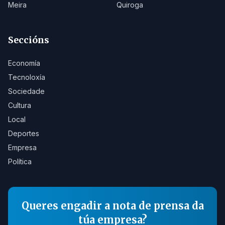
Meira
Quiroga
Seccións
Economía
Tecnoloxía
Sociedade
Cultura
Local
Deportes
Empresa
Política
Queres engadir a nota de prensa da
túa empresa?