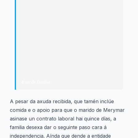
gustaríanos independizarnos. Vexo
que xa é bastante tempo o que
estivemos con eles. Dicen “é que todo
é un proceso”, que mira todo o tempo
que nos tardou para que nos saíse o do
permiso de traballo… E que é un
proceso. Aquí non se consegue un
aluguer tan fácil.
"
A nai da familia
A pesar da axuda recibida, que tamén inclúe
comida e o apoio para que o marido de Merymar
asinase un contrato laboral hai quince días, a
familia desexa dar o seguinte paso cara á
independencia. Aínda que dende a entidade