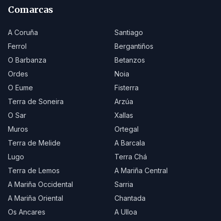
Comarcas
A Coruña
Santiago
Ferrol
Bergantiños
O Barbanza
Betanzos
Ordes
Noia
O Eume
Fisterra
Terra de Soneira
Arzúa
O Sar
Xallas
Muros
Ortegal
Terra de Melide
A Barcala
Lugo
Terra Chá
Terra de Lemos
A Mariña Central
A Mariña Occidental
Sarria
A Mariña Oriental
Chantada
Os Ancares
A Ulloa