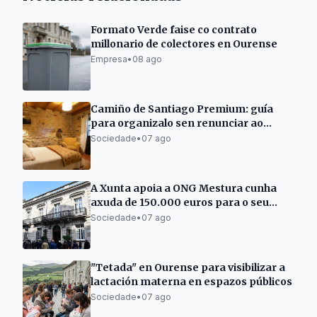
Formato Verde faise co contrato
millonario de colectores en Ourense
Empresa
•
08 ago
Camiño de Santiago Premium: guía
para organizalo sen renunciar ao
descanso
Sociedade
•
07 ago
A Xunta apoia a ONG Mestura cunha
axuda de 150.000 euros para o seu
centro de día
Sociedade
•
07 ago
"Tetada" en Ourense para visibilizar a
lactación materna en espazos públicos
Sociedade
•
07 ago