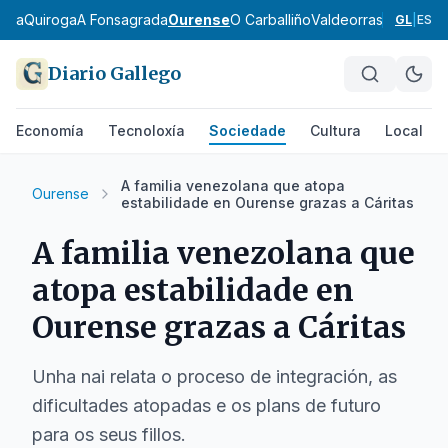
eira
Quiroga
A Fonsagrada
Ourense
O Carballiño
Valdeorras
Verín
A Li
GL
|
ES
Diario Gallego
Economía
Tecnoloxía
Sociedade
Cultura
Local
A familia venezolana que atopa
Ourense
estabilidade en Ourense grazas a Cáritas
A familia venezolana que
atopa estabilidade en
Ourense grazas a Cáritas
Unha nai relata o proceso de integración, as
dificultades atopadas e os plans de futuro
para os seus fillos.