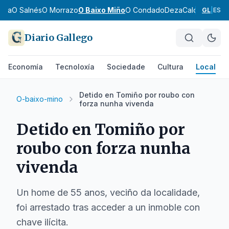
dra
O Salnés
O Morrazo
O Baixo Miño
O Condado
Deza
Caldas
Tabeir
GL
|
ES
Diario Gallego
Economía
Tecnoloxía
Sociedade
Cultura
Local
Detido en Tomiño por roubo con
O-baixo-mino
forza nunha vivenda
Detido en Tomiño por
roubo con forza nunha
vivenda
Un home de 55 anos, veciño da localidade,
foi arrestado tras acceder a un inmoble con
chave ilícita.