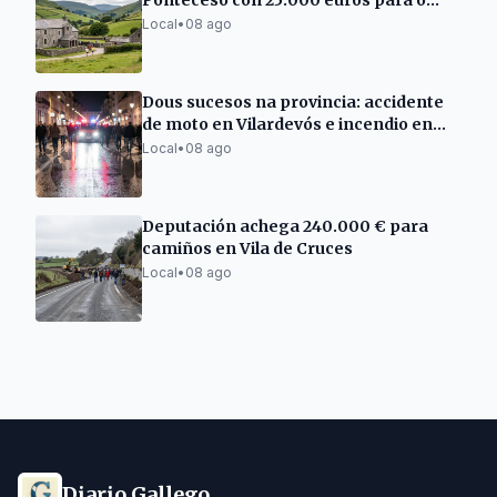
Ponteceso con 25.000 euros para o
campamento de verán
Local
•
08 ago
Dous sucesos na provincia: accidente
de moto en Vilardevós e incendio en
Barbadás
Local
•
08 ago
Deputación achega 240.000 € para
camiños en Vila de Cruces
Local
•
08 ago
Diario Gallego