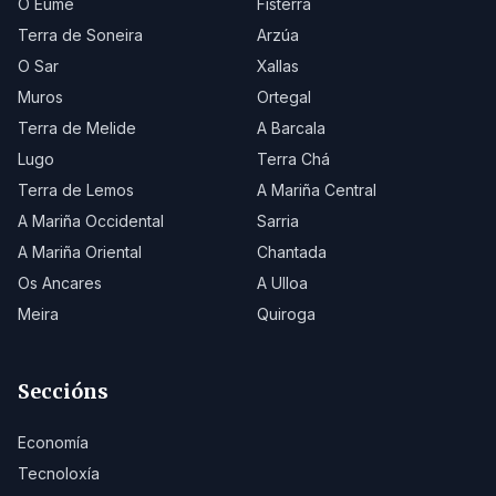
O Eume
Fisterra
Terra de Soneira
Arzúa
O Sar
Xallas
Muros
Ortegal
Terra de Melide
A Barcala
Lugo
Terra Chá
Terra de Lemos
A Mariña Central
A Mariña Occidental
Sarria
A Mariña Oriental
Chantada
Os Ancares
A Ulloa
Meira
Quiroga
Seccións
Economía
Tecnoloxía