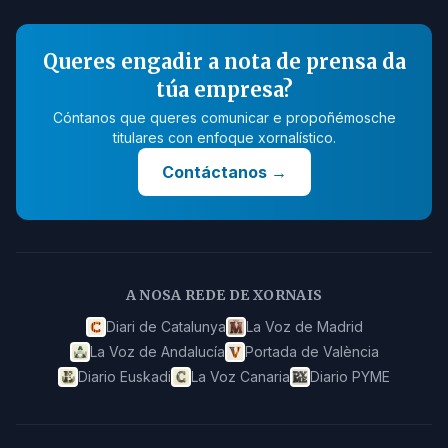
Queres engadir a nota de prensa da
túa empresa?
Cóntanos que queres comunicar e propoñémosche
titulares con enfoque xornalístico.
Contáctanos
→
A NOSA REDE DE XORNAIS
Diari de Catalunya
La Voz de Madrid
La Voz de Andalucía
Portada de València
Diario Euskadi
La Voz Canaria
Diario PYME