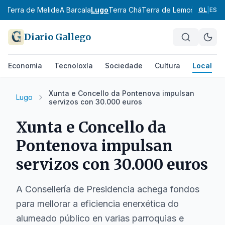
al
Terra de Melide
A Barcala
Lugo
Terra Chá
Terra de Lemos
A Mariña 
GL
|
ES
Diario Gallego
Economía
Tecnoloxía
Sociedade
Cultura
Local
Xunta e Concello da Pontenova impulsan
Lugo
servizos con 30.000 euros
Xunta e Concello da
Pontenova impulsan
servizos con 30.000 euros
A Consellería de Presidencia achega fondos
para mellorar a eficiencia enerxética do
alumeado público en varias parroquias e