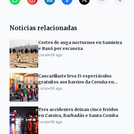
Noticias relacionadas
Cortes de auga nocturnos en Samieira
e Raxó por escaseza
Local
•
09 ago
Cascarillarte leva 15 espectáculos
gratuítos aos barrios da Coruña en
agosto
Local
•
09 ago
Tres accidentes deixan cinco feridos
en Catoira, Barbadás e Santa Comba
Local
•
09 ago