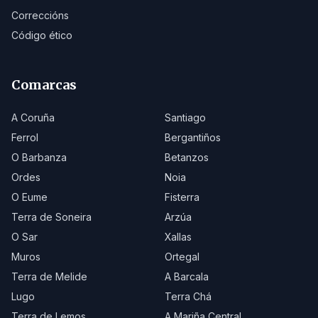
Correccións
Código ético
Comarcas
A Coruña
Santiago
Ferrol
Bergantiños
O Barbanza
Betanzos
Ordes
Noia
O Eume
Fisterra
Terra de Soneira
Arzúa
O Sar
Xallas
Muros
Ortegal
Terra de Melide
A Barcala
Lugo
Terra Chá
Terra de Lemos
A Mariña Central