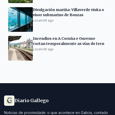
Divulgación mariña: Villaverde visita o
visor submarino de Bouzas
Local
•
06 ago
Incendios en A Coruña e Ourense
cortan temporalmente as vías do tren
Local
•
06 ago
Diario Gallego
Noticias de proximidade: o que acontece en Galicia, contado