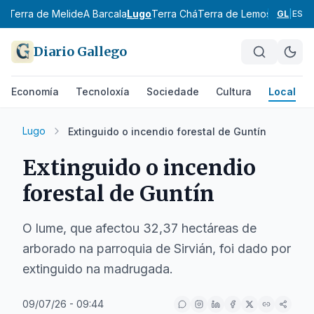
al
Terra de Melide
A Barcala
Lugo
Terra Chá
Terra de Lemos
A Mariña 
GL
|
ES
Diario Gallego
Economía
Tecnoloxía
Sociedade
Cultura
Local
Lugo
Extinguido o incendio forestal de Guntín
Extinguido o incendio
forestal de Guntín
O lume, que afectou 32,37 hectáreas de
arborado na parroquia de Sirvián, foi dado por
extinguido na madrugada.
09/07/26 - 09:44