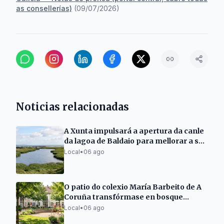
as consellerías)
(
09/07/2026
)
Noticias relacionadas
A Xunta impulsará a apertura da canle
da lagoa de Baldaio para mellorar a súa
saúde
Local
•
06 ago
O patio do colexio María Barbeito de A
Coruña transfórmase en bosque
natural
Local
•
06 ago