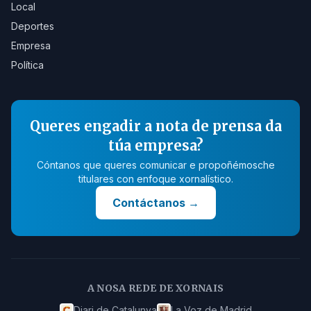
Local
Deportes
Empresa
Política
Queres engadir a nota de prensa da
túa empresa?
Cóntanos que queres comunicar e propoñémosche
titulares con enfoque xornalístico.
Contáctanos
→
A NOSA REDE DE XORNAIS
Diari de Catalunya
La Voz de Madrid