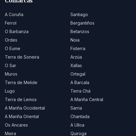
Comarcas
A Coruña
Santiago
Ferrol
Bergantiños
O Barbanza
Betanzos
Ordes
Noia
O Eume
Fisterra
Terra de Soneira
Arzúa
O Sar
Xallas
Muros
Ortegal
Terra de Melide
A Barcala
Lugo
Terra Chá
Terra de Lemos
A Mariña Central
A Mariña Occidental
Sarria
A Mariña Oriental
Chantada
Os Ancares
A Ulloa
Meira
Quiroga