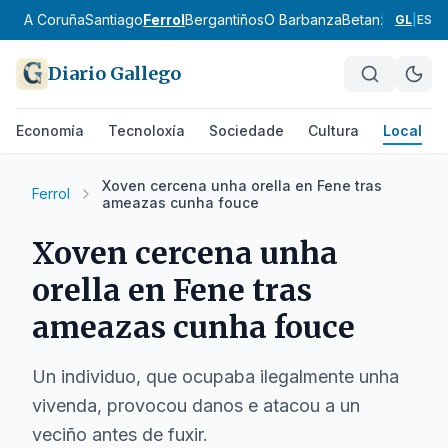
A Coruña
Santiago
Ferrol
Bergantiños
O Barbanza
Betanzos
Ordes
GL
|
ES
Diario Gallego
Economía
Tecnoloxía
Sociedade
Cultura
Local
Xoven cercena unha orella en Fene tras
Ferrol
ameazas cunha fouce
Xoven cercena unha
orella en Fene tras
ameazas cunha fouce
Un individuo, que ocupaba ilegalmente unha
vivenda, provocou danos e atacou a un
veciño antes de fuxir.