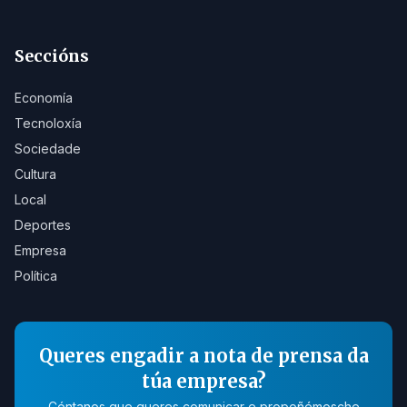
Seccións
Economía
Tecnoloxía
Sociedade
Cultura
Local
Deportes
Empresa
Política
Queres engadir a nota de prensa da
túa empresa?
Cóntanos que queres comunicar e propoñémosche