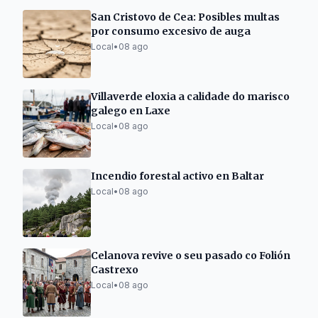
San Cristovo de Cea: Posibles multas
por consumo excesivo de auga
Local
•
08 ago
Villaverde eloxia a calidade do marisco
galego en Laxe
Local
•
08 ago
Incendio forestal activo en Baltar
Local
•
08 ago
Celanova revive o seu pasado co Folión
Castrexo
Local
•
08 ago