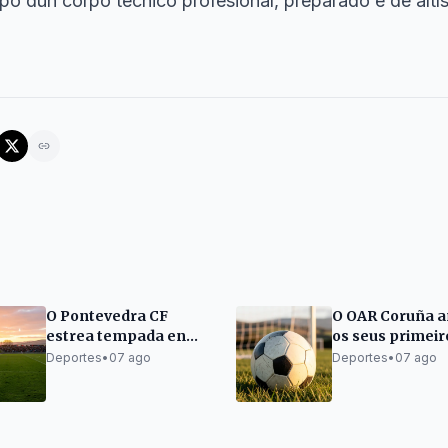
po dun corpo técnico profesional, preparado e de altí
O Pontevedra CF
O OAR Coruña a
estrea tempada en
os seus primeir
Pasarón o 5 de
amigables de
Deportes
•
07 ago
Deportes
•
07 ago
setembro
pretempada