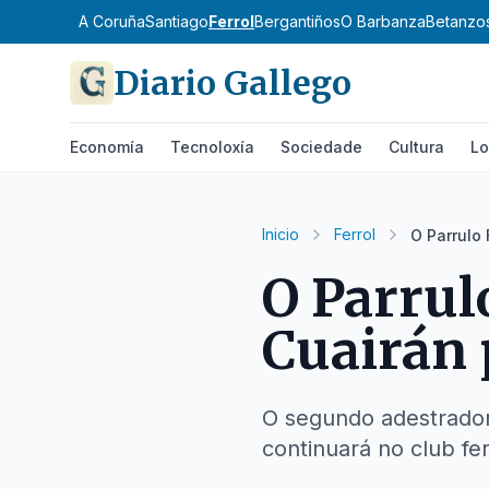
A Coruña
Santiago
Ferrol
Bergantiños
O Barbanza
Betanzo
Diario Gallego
Economía
Tecnoloxía
Sociedade
Cultura
Lo
Inicio
Ferrol
O Parrulo
O Parrul
Cuairán
O segundo adestrador
continuará no club fer