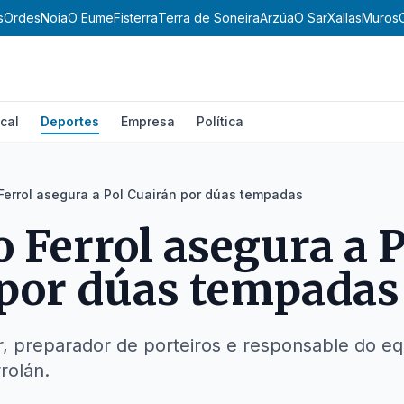
s
Ordes
Noia
O Eume
Fisterra
Terra de Soneira
Arzúa
O Sar
Xallas
Muros
cal
Deportes
Empresa
Política
 Ferrol asegura a Pol Cuairán por dúas tempadas
o Ferrol asegura a P
 por dúas tempadas
, preparador de porteiros e responsable do equ
rolán.