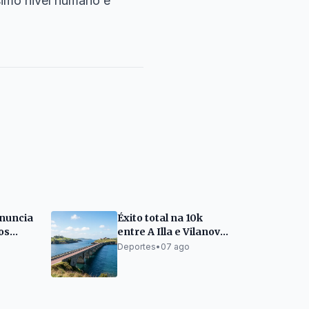
simo nivel humano e
nuncia
Éxito total na 10k
os
entre A Illa e Vilanova:
500 prazas esgotadas
Deportes
•
07 ago
en dous días