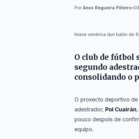
Por
Anxo Regueira Piñeiro
•
03
IA
Imaxe xenérica dun balón de f
O club de fútbol 
segundo adestra
consolidando o p
O proxecto deportivo d
adestrador,
Pol Cuairán
pouco despois de confir
equipo.