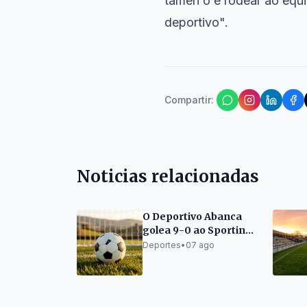
tamén o é rodear ao equi
deportivo".
Compartir
:
Noticias relacionadas
O Deportivo Abanca
golea 9-0 ao Sporting
tras o descanso
Deportes
•
07 ago