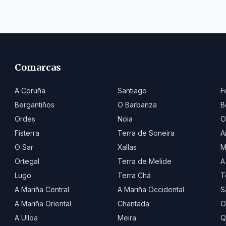
Comarcas
A Coruña
Santiago
F
Bergantiños
O Barbanza
B
Ordes
Noia
O
Fisterra
Terra de Soneira
A
O Sar
Xallas
M
Ortegal
Terra de Melide
A
Lugo
Terra Chá
T
A Mariña Central
A Mariña Occidental
S
A Mariña Oriental
Chantada
O
A Ulloa
Meira
Q