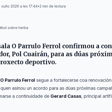
 xuño 2026 a les 17:44
•
2
min de lectura
útbol sobre herba
sala
O Parrulo Ferrol
confirmou a con
dor,
Pol Cuairán
, para as dúas próxi
roxecto deportivo.
e
O Parrulo Ferrol
segue a fortalecerse coa renovació
, quen asinou un acordo para as dúas próximas campañ
marse a continuidade de
Gerard Casas
, principal art