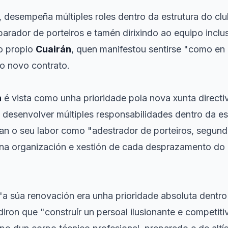
n, desempeña múltiples roles dentro da estrutura do c
arador de porteiros e tamén dirixindo ao equipo inclu
o propio
Cuairán
, quen manifestou sentirse "como en
do novo contrato.
n
é vista como unha prioridade pola nova xunta direct
 desenvolver múltiples responsabilidades dentro da es
an o seu labor como "adestrador de porteiros, segun
 na organización e xestión de cada desprazamento do
 "a súa renovación era unha prioridade absoluta dentro
ron que "construír un persoal ilusionante e competiti