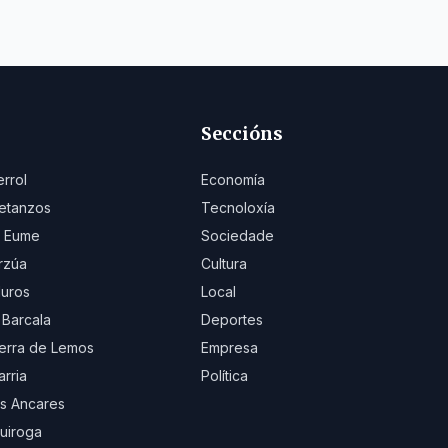
Seccións
errol
Economía
etanzos
Tecnoloxía
 Eume
Sociedade
rzúa
Cultura
uros
Local
 Barcala
Deportes
erra de Lemos
Empresa
arria
Política
s Ancares
uiroga