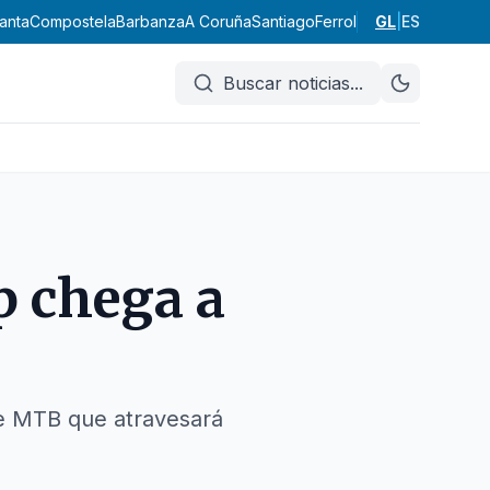
anta
Compostela
Barbanza
A Coruña
Santiago
Ferrol
Bergantiños
GL
|
ES
O Bar
Buscar noticias
...
p chega a
de MTB que atravesará