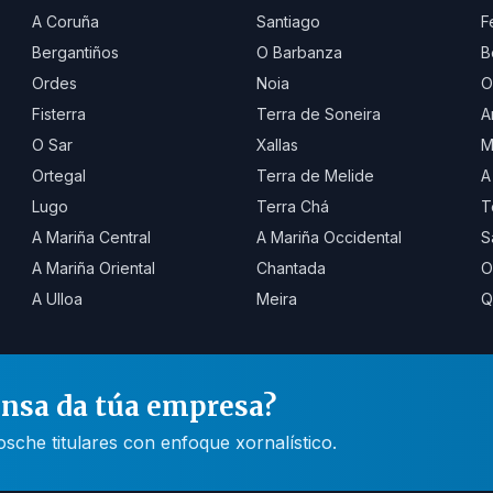
A Coruña
Santiago
F
Bergantiños
O Barbanza
B
Ordes
Noia
O
Fisterra
Terra de Soneira
A
O Sar
Xallas
M
Ortegal
Terra de Melide
A
Lugo
Terra Chá
T
A Mariña Central
A Mariña Occidental
S
A Mariña Oriental
Chantada
O
A Ulloa
Meira
Q
ensa da túa empresa?
he titulares con enfoque xornalístico.