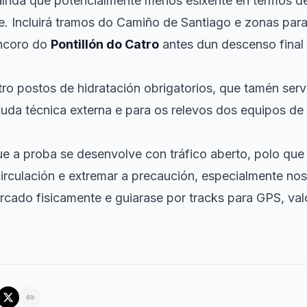
 aínda que potencialmente menos esixente en termos d
te. Incluirá tramos do Camiño de Santiago e zonas par
ncoro do
Pontillón do Catro
antes dun descenso final
ro postos de hidratación obrigatorios, que tamén ser
axuda técnica externa e para os relevos dos equipos de
e a proba se desenvolve con tráfico aberto, polo que 
irculación e extremar a precaución, especialmente nos
rcado fisicamente e guiarase por tracks para GPS, val