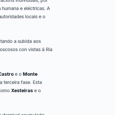
acións individuais, por
n humana e eléctricas. A
utoridades locais e o
ontando a subida aos
boscosos con vistas á Ría
Castro
e o
Monte
a terceira fase. Esta
 como
Xesteiras
e o