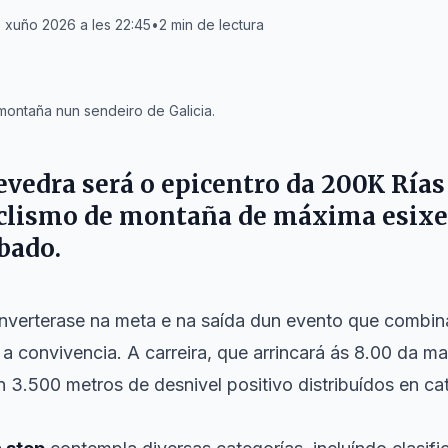
 xuño 2026 a les 22:45
•
2
min de lectura
 montaña nun sendeiro de Galicia.
evedra
será o epicentro da 200K Rías
iclismo de montaña de máxima esixe
bado.
onverterase na meta e na saída dun evento que combin
 a convivencia. A carreira, que arrincará ás 8.00 da m
n 3.500 metros de desnivel positivo distribuídos en ca