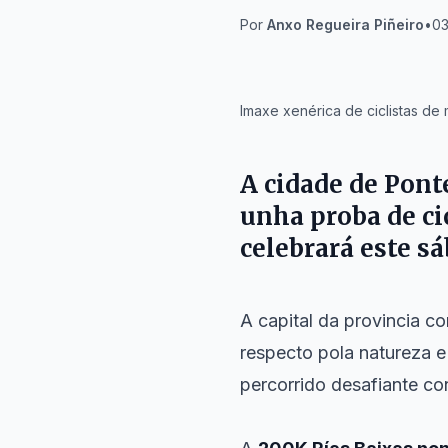
Por
Anxo Regueira Piñeiro
•
03
IA
Imaxe xenérica de ciclistas de
A cidade de
Pont
unha proba de c
celebrará este sá
A capital da provincia c
respecto pola natureza e
percorrido desafiante co