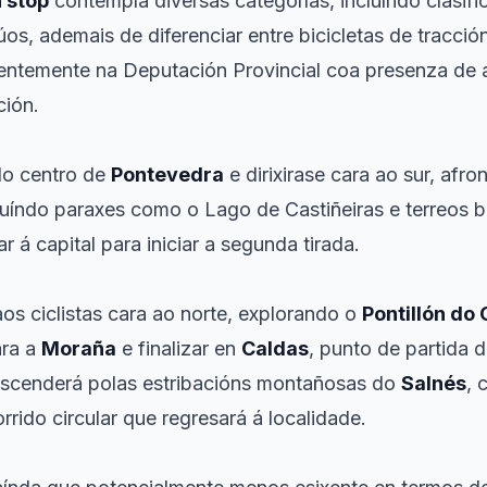
 stop
contempla diversas categorías, incluíndo clasific
os, ademais de diferenciar entre bicicletas de tracció
entemente na Deputación Provincial coa presenza de a
ción.
 do centro de
Pontevedra
e dirixirase cara ao sur, afr
cluíndo paraxes como o Lago de Castiñeiras e terreos 
ar á capital para iniciar a segunda tirada.
os ciclistas cara ao norte, explorando o
Pontillón do 
ara a
Moraña
e finalizar en
Caldas
, punto de partida d
scenderá polas estribacións montañosas do
Salnés
,
orrido circular que regresará á localidade.