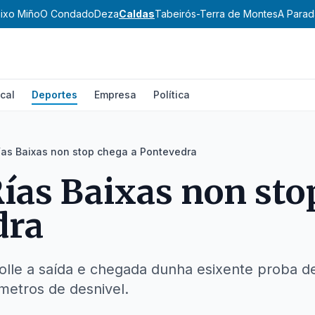
ixo Miño
O Condado
Deza
Caldas
Tabeirós-Terra de Montes
A Parad
cal
Deportes
Empresa
Política
ías Baixas non stop chega a Pontevedra
ías Baixas non sto
dra
acolle a saída e chegada dunha esixente proba 
metros de desnivel.