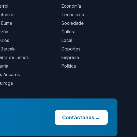
errol
Economía
etanzos
Tecnoloxía
 Eume
Sociedade
rzúa
Cultura
uros
Local
 Barcala
Deportes
erra de Lemos
Empresa
arria
Política
s Ancares
uiroga
Contáctanos
→