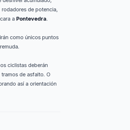
e desnivel acumulado,
a rodadores de potencia,
 cara a
Pontevedra
.
virán como únicos puntos
 remuda.
os ciclistas deberán
 tramos de asfalto. O
orando así a orientación