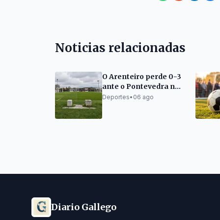
Noticias relacionadas
O Arenteiro perde 0-3
ante o Pontevedra no
Trofeo Festa do Pulpo
Deportes
•
06 ago
Diario Gallego