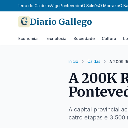
de Trives
Terra de Caldelas
Vigo
Pontevedra
O Salnés
O Morrazo
O Ba
Diario Gallego
Economía
Tecnoloxía
Sociedade
Cultura
Lo
Inicio
Caldas
A 200K R
A 200K R
Ponteve
A capital provincial 
catro etapas e 3.500 