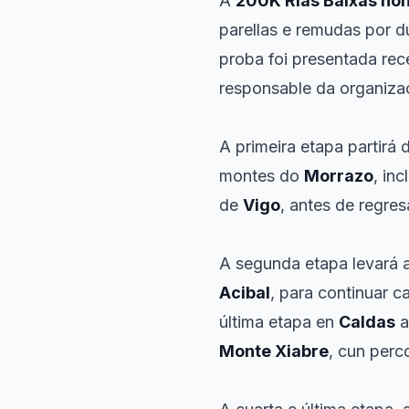
A
200K Rías Baixas non
parellas e remudas por dú
proba foi presentada rec
responsable da organiza
A primeira etapa partirá
montes do
Morrazo
, in
de
Vigo
, antes de regres
A segunda etapa levará a
Acibal
, para continuar c
última etapa en
Caldas
a
Monte Xiabre
, cun perc