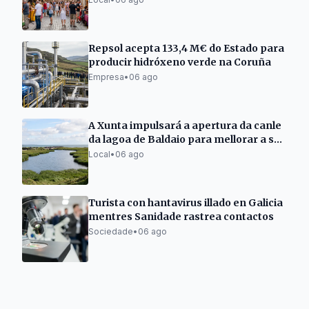
Repsol acepta 133,4 M€ do Estado para
producir hidróxeno verde na Coruña
Empresa
•
06 ago
A Xunta impulsará a apertura da canle
da lagoa de Baldaio para mellorar a súa
saúde
Local
•
06 ago
Turista con hantavirus illado en Galicia
mentres Sanidade rastrea contactos
Sociedade
•
06 ago