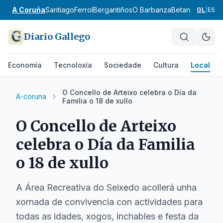
A Coruña
Santiago
Ferrol
Bergantiños
O Barbanza
Betanzos
Ordes
GL
|
ES
Diario Gallego
Economía
Tecnoloxía
Sociedade
Cultura
Local
O Concello de Arteixo celebra o Día da
A-coruna
Familia o 18 de xullo
O Concello de Arteixo
celebra o Día da Familia
o 18 de xullo
A Área Recreativa do Seixedo acollerá unha
xornada de convivencia con actividades para
todas as idades, xogos, inchables e festa da