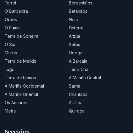
Ferrol
Bergantiños
O Barbanza
Betanzos
Ordes
Noia
O Eume
Fisterra
Terra de Soneira
Arzúa
O Sar
Xallas
Muros
Ortegal
Terra de Melide
A Barcala
Lugo
Terra Chá
Terra de Lemos
A Mariña Central
A Mariña Occidental
Sarria
A Mariña Oriental
Chantada
Os Ancares
A Ulloa
Meira
Quiroga
Seccións