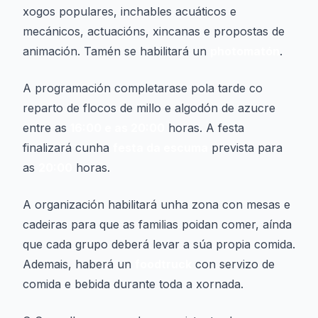
xogos populares, inchables acuáticos e
mecánicos, actuacións, xincanas e propostas de
animación. Tamén se habilitará un
photomatón
.
A programación completarase pola tarde co
reparto de flocos de millo e algodón de azucre
entre as
16:00 e as 20:00
horas. A festa
finalizará cunha
festa da escuma
prevista para
as
20:00
horas.
A organización habilitará unha zona con mesas e
cadeiras para que as familias poidan comer, aínda
que cada grupo deberá levar a súa propia comida.
Ademais, haberá un
foodtruck
con servizo de
comida e bebida durante toda a xornada.