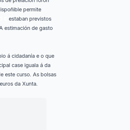
os de prelación foron
dispoñible permite
0 €
estaban previstos
 A estimación de gasto
io á cidadanía e o que
ipal case iguala á da
de este curso. As bolsas
 euros da Xunta.
 que lamenta é ter
a de apoio
e e sen servizos