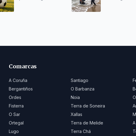
San Xurxo
Comarcas
A Coruña
Santiago
F
Bergantiños
O Barbanza
B
Ordes
Noia
O
Fisterra
Terra de Soneira
A
O Sar
Xallas
M
Ortegal
Terra de Melide
A
Lugo
Terra Chá
T