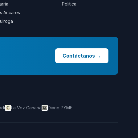
arria
Política
s Ancares
uiroga
Contáctanos
→
adi
La Voz Canaria
Diario PYME