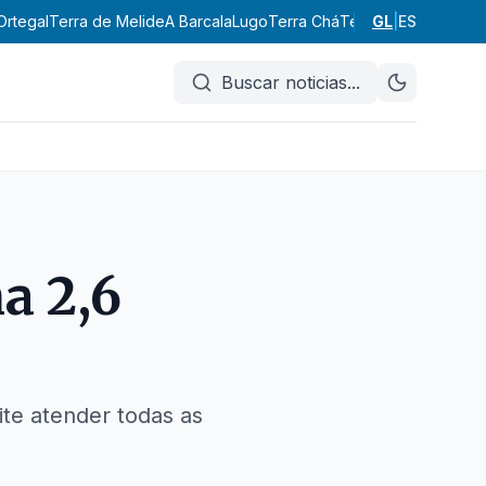
Ortegal
Terra de Melide
A Barcala
Lugo
Terra Chá
Terra de Lemos
GL
|
ES
A Ma
Buscar noticias
...
a 2,6
te atender todas as