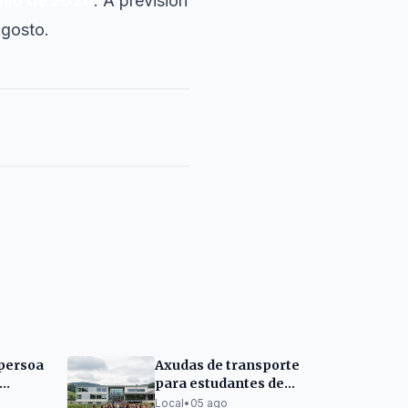
ullo de 2026
. A previsión
agosto.
persoa
Axudas de transporte
para estudantes de
ia de
Bergondo
Local
•
05 ago