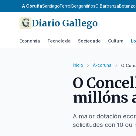
A Coruña
Santiago
Ferrol
Bergantiños
O Barbanza
Betanzo
Diario Gallego
Economía
Tecnoloxía
Sociedade
Cultura
Lo
Inicio
A-coruna
O Conc
O Concel
millóns 
A maior dotación eco
solicitudes con 10 ou