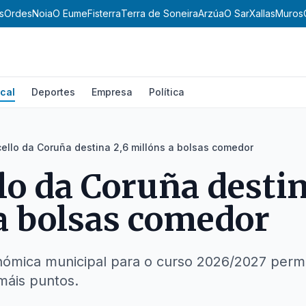
s
Ordes
Noia
O Eume
Fisterra
Terra de Soneira
Arzúa
O Sar
Xallas
Muros
cal
Deportes
Empresa
Política
ello da Coruña destina 2,6 millóns a bolsas comedor
lo da Coruña destin
a bolsas comedor
nómica municipal para o curso 2026/2027 permi
 máis puntos.