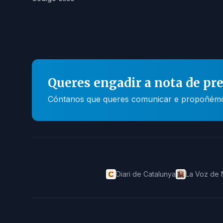
Queres engadir a nota de pr
Cóntanos que queres comunicar e propoñémosc
Diari de Catalunya
La Voz de 