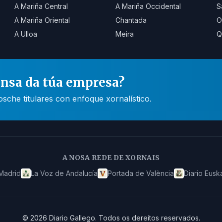
A Mariña Central
A Mariña Occidental
S
A Mariña Oriental
Chantada
O
A Ulloa
Meira
Q
ensa da túa empresa?
he titulares con enfoque xornalístico.
A NOSA REDE DE XORNAIS
Madrid
La Voz de Andalucía
Portada de València
Diario Eusk
©
2026
Diario Gallego
.
Todos os dereitos reservados.