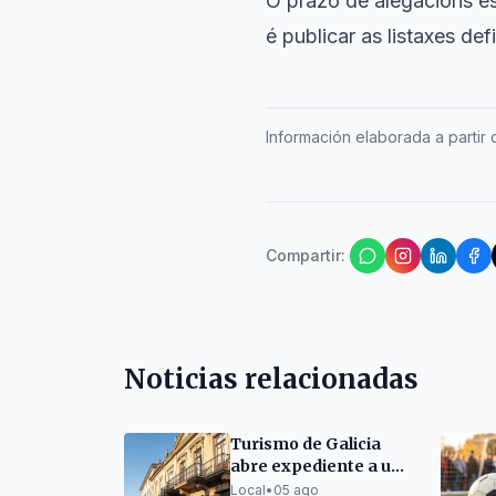
O prazo de alegacións e
é publicar as listaxes def
Información elaborada a partir d
Compartir
:
Noticias relacionadas
Turismo de Galicia
abre expediente a un
bar de Arteixo
Local
•
05 ago