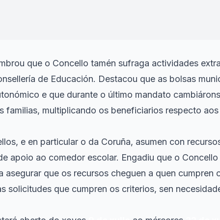
 alá do profesorado.
"
embrou que o Concello tamén sufraga actividades extr
onsellería de Educación. Destacou que as bolsas munic
utonómico e que durante o último mandato cambiáronse
 familias, multiplicando os beneficiarios respecto ao
llos, e en particular o da Coruña, asumen con recurso
 de apoio ao comedor escolar. Engadiu que o Concello
 asegurar que os recursos cheguen a quen cumpren os
 solicitudes que cumpren os criterios, sen necesidad