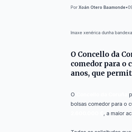
Por
Xoán Otero Baamonde
•
09
IA
Imaxe xenérica dunha bandexa 
O
Concello da C
comedor para o c
anos, que permit
O
Concello da Coruña
p
bolsas comedor para o c
2.600.000 €
, a maior a