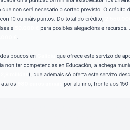
 acadaron a puntuación mínima establecida nos criteri
a que non será necesario o sorteo previsto. O crédito 
con 10 ou máis puntos. Do total do crédito,
2.550.00
olsas e
50.000 €
para posibles alegacións e recursos.
.000 €
.
n dos poucos en
Galicia
que ofrece este servizo de apo
ia non ter competencias en Educación, a achega munic
(
2,8 millóns
), que ademais só oferta este servizo des
 ata os
980 euros anuais
por alumno, fronte aos 150
ará sempre para axudar aos que máis o precisan, e o
 vez máis competencias impropias para suplir a falt
ucación pública, con instalacións nas que non invist