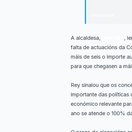
nos centros máis
a alcaldesa
·
Inés Rey
A alcaldesa,
Inés Rey
, l
falta de actuacións da C
máis de seis o importe a
para que chegasen a máis
Rey sinalou que os conce
importante das políticas
económico relevante para
ano se atende o 100% das