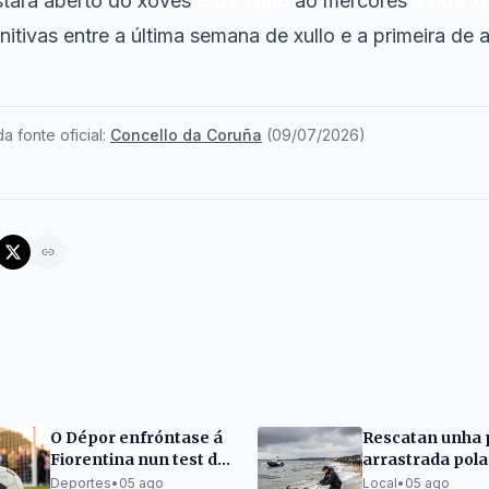
stará aberto do xoves
9 de xullo
ao mércores
22 de x
initivas entre a última semana de xullo e a primeira de 
a fonte oficial:
Concello da Coruña
(
09/07/2026
)
O Dépor enfróntase á
Rescatan unha 
Fiorentina nun test de
arrastrada pola
pretemporada
corrente na pra
Deportes
•
05 ago
Local
•
05 ago