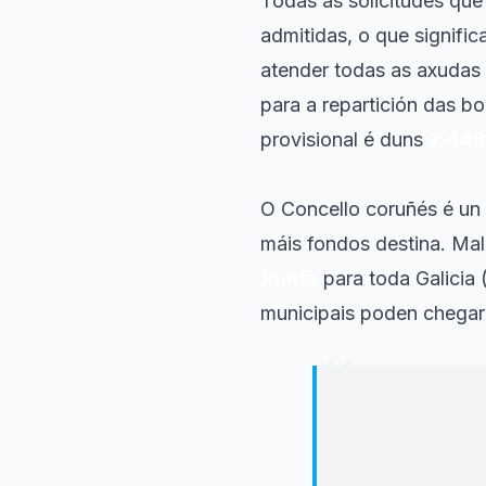
Todas as solicitudes que
admitidas, o que signific
atender todas as axudas 
para a repartición das b
provisional é duns
2.448
O Concello coruñés é u
máis fondos destina. Mal
Xunta
para toda Galicia 
municipais poden chegar
“
"
O Concello actu
que asumir unha
autonómico á ed