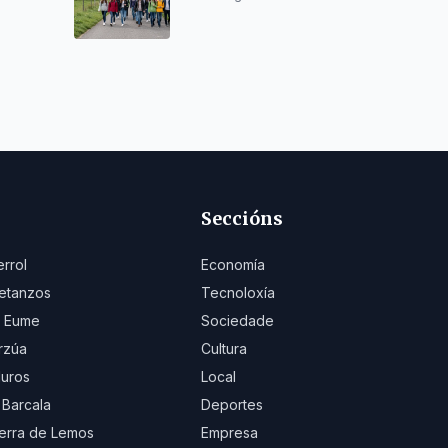
Seccións
errol
Economía
etanzos
Tecnoloxía
 Eume
Sociedade
rzúa
Cultura
uros
Local
 Barcala
Deportes
erra de Lemos
Empresa