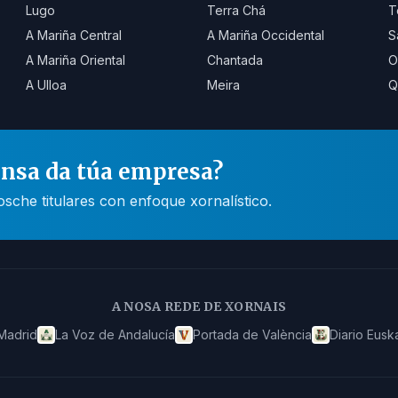
Lugo
Terra Chá
T
A Mariña Central
A Mariña Occidental
S
A Mariña Oriental
Chantada
O
A Ulloa
Meira
Q
ensa da túa empresa?
he titulares con enfoque xornalístico.
A NOSA REDE DE XORNAIS
Madrid
La Voz de Andalucía
Portada de València
Diario Eusk