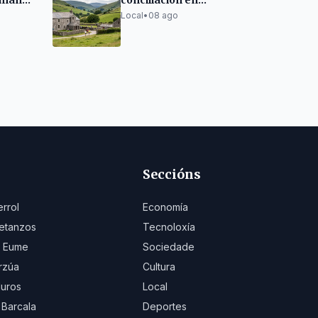
emana
conciliación en
Ponteceso con 25.000
Local
•
08 ago
euros para o
campamento de
verán
Seccións
errol
Economía
etanzos
Tecnoloxía
 Eume
Sociedade
rzúa
Cultura
uros
Local
 Barcala
Deportes