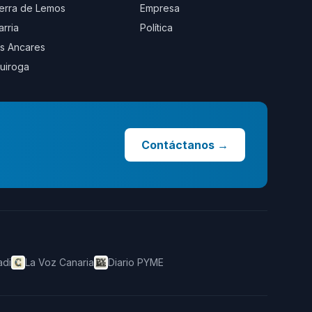
erra de Lemos
Empresa
arria
Política
s Ancares
uiroga
Contáctanos
→
adi
La Voz Canaria
Diario PYME