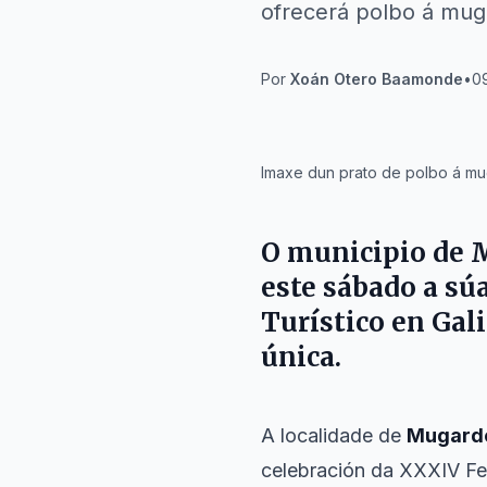
ofrecerá polbo á muga
Por
Xoán Otero Baamonde
•
09
IA
Imaxe dun prato de polbo á mu
O municipio de
este sábado a sú
Turístico en Gali
única.
A localidade de
Mugard
celebración da XXXIV Fes