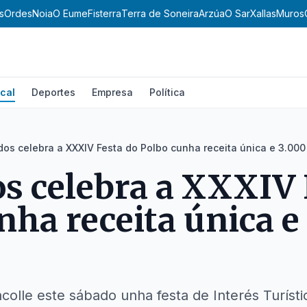
s
Ordes
Noia
O Eume
Fisterra
Terra de Soneira
Arzúa
O Sar
Xallas
Muros
cal
Deportes
Empresa
Política
os celebra a XXXIV Festa do Polbo cunha receita única e 3.000
 celebra a XXXIV 
nha receita única e
colle este sábado unha festa de Interés Turíst