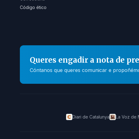
Código ético
Queres engadir a nota de pr
Cóntanos que queres comunicar e propoñémosc
Diari de Catalunya
La Voz de 