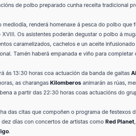
acións de polbo preparado cunha receita tradicional pro
o mediodía, renderá homenaxe á pesca do polbo que f
 XVIII. Os asistentes poderán degustar o polbo á mug
ntos caramelizados, cachelos e un aceite infusionado 
icional. Tamén haberá empanada e viño para completar
ará ás 13:30 horas coa actuación da banda de gaitas
A
 horas, as charangas
Kilomberos
animarán as rúas, men
rbena a partir das 22:30 horas coas actuacións do gr
nha das citas que compoñen o programa de festexos d
e dez días con concertos de artistas como
Red Planet
igo
.