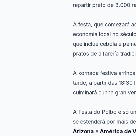
repartir preto de 3.000 r
A festa, que comezará a
economía local no século
que inclúe cebola e peme
pratos de alfarería trad
A xornada festiva arrinc
tarde, a partir das 18:30
culminará cunha gran ve
A Festa do Polbo é só u
se estenderá por máis d
Arizona
e
América de V