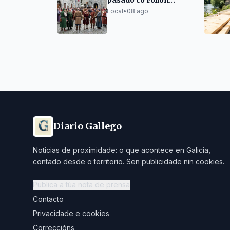
pasado co Folión
Castrexo
Local
•
08 ago
Diario Gallego
Noticias de proximidade: o que acontece en Galicia,
contado desde o territorio. Sen publicidade nin cookies.
Publica a túa nota de prensa
Contacto
Privacidade e cookies
Correccións