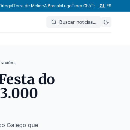
Ortegal
Terra de Melide
A Barcala
Lugo
Terra Chá
Terra de Lemos
GL
|
ES
A Ma
Buscar noticias
...
 racións
Festa do
 3.000
ico Galego que