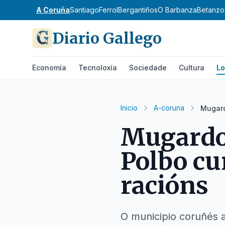
A Coruña
Santiago
Ferrol
Bergantiños
O Barbanza
Betanzo
Diario Gallego
Economía
Tecnoloxía
Sociedade
Cultura
Lo
Inicio
A-coruna
Mugard
Mugardos
Polbo cu
racións
O municipio coruñés a