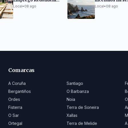
Emprego Redondela
incendios na s
mellora espazos
do eclipse solar
Local
•
08 ago
Local
•
08 ago
públicos
Comarcas
A Coruña
Santiago
F
Bergantiños
O Barbanza
B
Ordes
Noia
O
Fisterra
Terra de Soneira
A
O Sar
Xallas
M
Ortegal
Terra de Melide
A