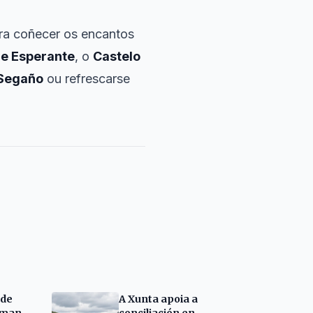
ara coñecer os encantos
de Esperante
, o
Castelo
 Segaño
ou refrescarse
 de
A Xunta apoia a