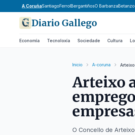
A Coruña
Santiago
Ferrol
Bergantiños
O Barbanza
Betanzo
Diario Gallego
Economía
Tecnoloxía
Sociedade
Cultura
Lo
Inicio
A-coruna
Arteix
Arteixo 
emprego:
empresas
O Concello de Arteixo