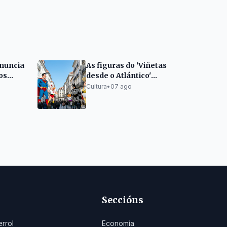
nuncia
As figuras do 'Viñetas
os
desde o Atlántico'
chegan á Coruña
Cultura
•
07 ago
Seccións
errol
Economía