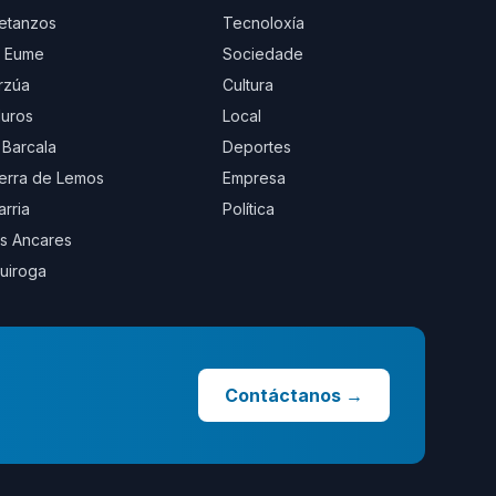
etanzos
Tecnoloxía
 Eume
Sociedade
rzúa
Cultura
uros
Local
 Barcala
Deportes
erra de Lemos
Empresa
arria
Política
s Ancares
uiroga
Contáctanos
→