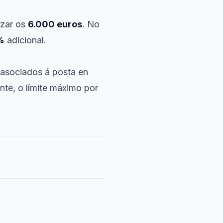
nzar os
6.000 euros
. No
%
adicional.
asociados á posta en
te, o límite máximo por