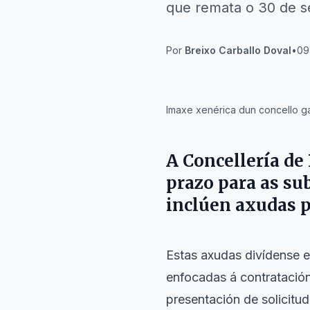
que remata o 30 de 
Por
Breixo Carballo Doval
•
09
IA
Imaxe xenérica dun concello g
A
Concellería d
prazo para as s
inclúen axudas p
Estas axudas divídense e
enfocadas á contratació
presentación de solicitud