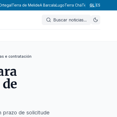
Ortegal
Terra de Melide
A Barcala
Lugo
Terra Chá
Terra de Lemos
GL
|
ES
A Ma
Buscar noticias
...
as e contratación
ara
 de
 prazo de solicitude