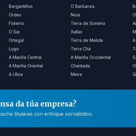
Bergantiños
O Barbanza
B
Ordes
Noia
O
Fisterra
Terra de Soneira
A
O Sar
Xallas
M
Ortegal
Terra de Melide
A
Lugo
Terra Chá
T
A Mariña Central
A Mariña Occidental
S
A Mariña Oriental
Chantada
O
A Ulloa
Meira
Q
ensa da túa empresa?
he titulares con enfoque xornalístico.