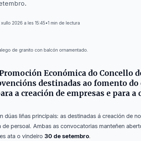
setembro.
 xullo 2026 a les 15:45
•
1
min de lectura
alego de granito con balcón ornamentado.
e Promoción Económica
do
Concello d
ubvencións destinadas ao fomento do
ara a creación de empresas e para a 
n dúas liñas principais: as destinadas á creación de 
n de persoal. Ambas as convocatorias manteñen abert
es ata o vindeiro
30 de setembro
.