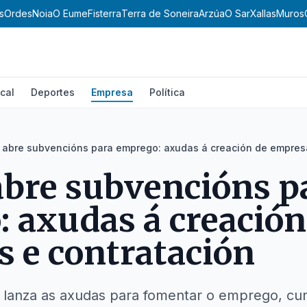
s
Ordes
Noia
O Eume
Fisterra
Terra de Soneira
Arzúa
O Sar
Xallas
Muros
cal
Deportes
Empresa
Política
o abre subvencións para emprego: axudas á creación de empres
abre subvencións p
 axudas á creación
 e contratación
 lanza as axudas para fomentar o emprego, cun