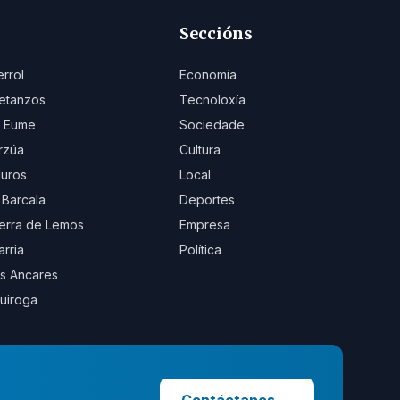
Seccións
errol
Economía
etanzos
Tecnoloxía
 Eume
Sociedade
rzúa
Cultura
uros
Local
 Barcala
Deportes
erra de Lemos
Empresa
arria
Política
s Ancares
uiroga