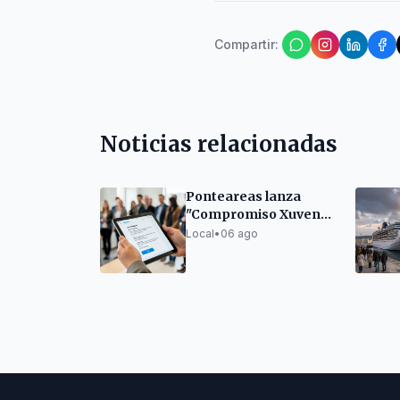
Compartir
:
Noticias relacionadas
Ponteareas lanza
"Compromiso Xuvenil
II" para 16 mozos
Local
•
06 ago
desempregados