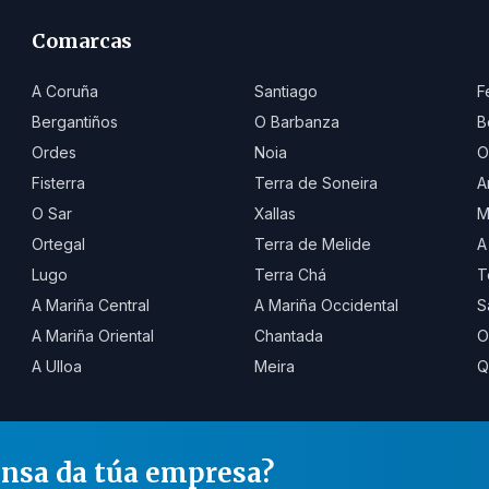
Comarcas
A Coruña
Santiago
F
Bergantiños
O Barbanza
B
Ordes
Noia
O
Fisterra
Terra de Soneira
A
O Sar
Xallas
M
Ortegal
Terra de Melide
A
Lugo
Terra Chá
T
A Mariña Central
A Mariña Occidental
S
A Mariña Oriental
Chantada
O
A Ulloa
Meira
Q
ensa da túa empresa?