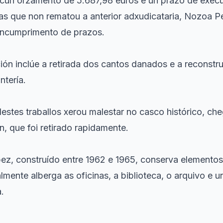
n cun orzamento de 5.687,98 euros e un prazo de exec
s que non rematou a anterior adxudicataria, Nozoa P
 incumprimento de prazos.
ión inclúe a retirada dos cantos danados e a reconstr
tería.
stes traballos xerou malestar no casco histórico, ch
ón, que foi retirado rapidamente.
ez, construído entre 1962 e 1965, conserva elementos 
mente alberga as oficinas, a biblioteca, o arquivo e u
.