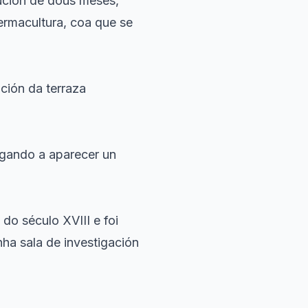
ución de dous meses,
ermacultura, coa que se
ución da terraza
egando a aparecer un
do século XVIII e foi
nha sala de investigación