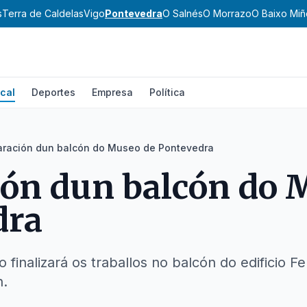
s
Terra de Caldelas
Vigo
Pontevedra
O Salnés
O Morrazo
O Baixo Miñ
cal
Deportes
Empresa
Política
ración dun balcón do Museo de Pontevedra
ón dun balcón do 
dra
finalizará os traballos no balcón do edificio 
n.