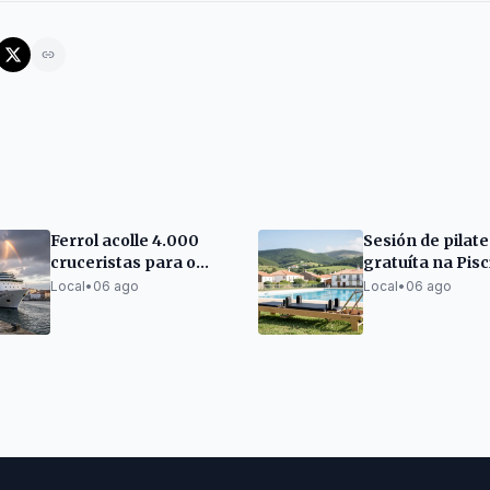
Ferrol acolle 4.000
Sesión de pilate
cruceristas para o
gratuíta na Pis
eclipse solar
Municipal de Lu
Local
•
06 ago
Local
•
06 ago