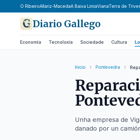
 Celanova
O Ribeiro
Allariz-Maceda
A Baixa Limia
Viana
Terra de Trive
Diario Gallego
Economía
Tecnoloxía
Sociedade
Cultura
Lo
Inicio
Pontevedra
Repa
Reparaci
Ponteve
Unha empresa de Vigo 
danado por un camió