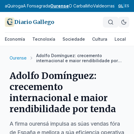
eira
Quiroga
A Fonsagrada
Ourense
O Carballiño
Valdeorras
Verín
A Li
GL
|
ES
Diario Gallego
Economía
Tecnoloxía
Sociedade
Cultura
Local
Adolfo Domínguez: crecemento
Ourense
internacional e maior rendibilidade por
tenda
Adolfo Domínguez:
crecemento
internacional e maior
rendibilidade por tenda
A firma ourensá impulsa as súas vendas fóra
de España e mellora a súa eficiencia operativa