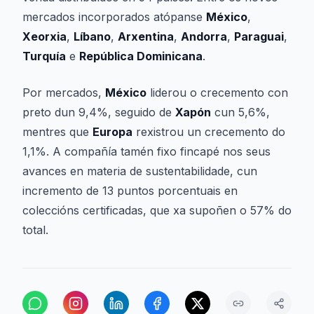
mercados incorporados atópanse
México
,
Xeorxia
,
Líbano
,
Arxentina
,
Andorra
,
Paraguai
,
Turquía
e
República Dominicana
.
Por mercados,
México
liderou o crecemento con
preto dun 9,4%, seguido de
Xapón
cun 5,6%,
mentres que
Europa
rexistrou un crecemento do
1,1%. A compañía tamén fixo fincapé nos seus
avances en materia de sustentabilidade, cun
incremento de 13 puntos porcentuais en
coleccións certificadas, que xa supoñen o 57% do
total.