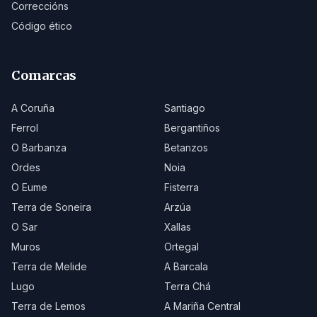
Correccións
Código ético
Comarcas
A Coruña
Santiago
Ferrol
Bergantiños
O Barbanza
Betanzos
Ordes
Noia
O Eume
Fisterra
Terra de Soneira
Arzúa
O Sar
Xallas
Muros
Ortegal
Terra de Melide
A Barcala
Lugo
Terra Chá
Terra de Lemos
A Mariña Central