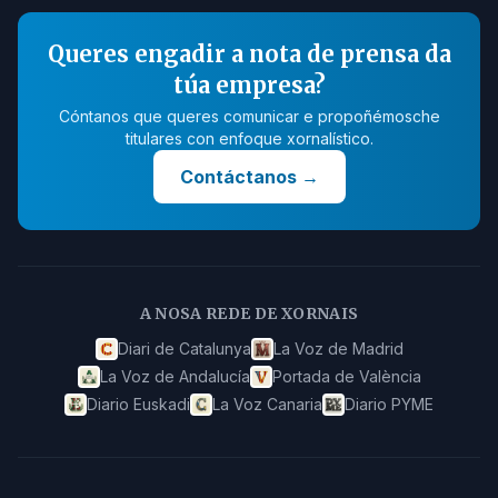
Queres engadir a nota de prensa da
túa empresa?
Cóntanos que queres comunicar e propoñémosche
titulares con enfoque xornalístico.
Contáctanos
→
A NOSA REDE DE XORNAIS
Diari de Catalunya
La Voz de Madrid
La Voz de Andalucía
Portada de València
Diario Euskadi
La Voz Canaria
Diario PYME