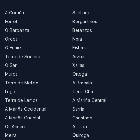
A Coruña
Santiago
Ferrol
Bergantiños
O Barbanza
Betanzos
Ordes
Noia
O Eume
Fisterra
Terra de Soneira
Arzúa
O Sar
Xallas
Muros
Ortegal
Terra de Melide
A Barcala
Lugo
Terra Chá
Terra de Lemos
A Mariña Central
A Mariña Occidental
Sarria
A Mariña Oriental
Chantada
Os Ancares
A Ulloa
Meira
Quiroga