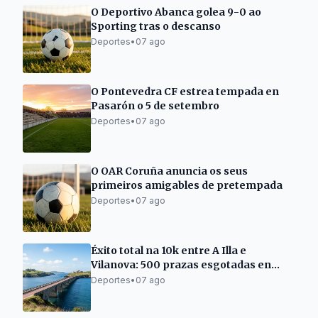
O Deportivo Abanca golea 9-0 ao
Sporting tras o descanso
Deportes
•
07 ago
O Pontevedra CF estrea tempada en
Pasarón o 5 de setembro
Deportes
•
07 ago
O OAR Coruña anuncia os seus
primeiros amigables de pretempada
Deportes
•
07 ago
Éxito total na 10k entre A Illa e
Vilanova: 500 prazas esgotadas en
dous días
Deportes
•
07 ago