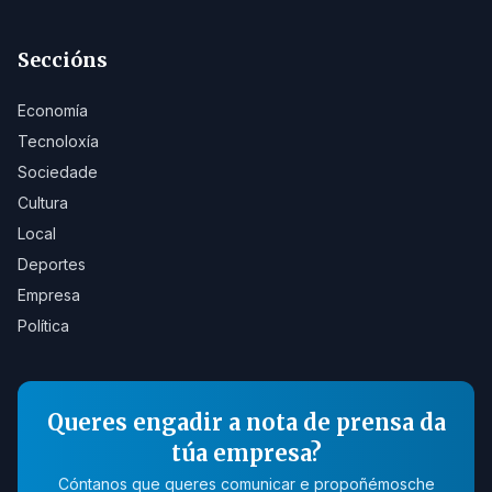
Seccións
Economía
Tecnoloxía
Sociedade
Cultura
Local
Deportes
Empresa
Política
Queres engadir a nota de prensa da
túa empresa?
Cóntanos que queres comunicar e propoñémosche