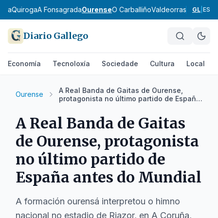
eira
Quiroga
A Fonsagrada
Ourense
O Carballiño
Valdeorras
Verín
A Li
GL
|
ES
Diario Gallego
Economía
Tecnoloxía
Sociedade
Cultura
Local
A Real Banda de Gaitas de Ourense,
Ourense
protagonista no último partido de España
antes do Mundial
A Real Banda de Gaitas
de Ourense, protagonista
no último partido de
España antes do Mundial
A formación ourensá interpretou o himno
nacional no estadio de Riazor, en A Coruña,