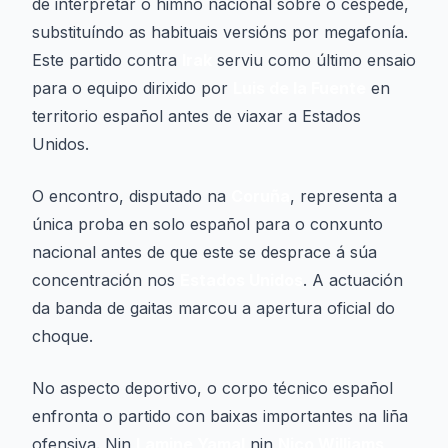
de interpretar o himno nacional sobre o céspede,
substituíndo as habituais versións por megafonía.
Este partido contra
Irak
serviu como último ensaio
para o equipo dirixido por
Luis de la Fuente
en
territorio español antes de viaxar a Estados
Unidos.
O encontro, disputado na
Coruña
, representa a
única proba en solo español para o conxunto
nacional antes de que este se desprace á súa
concentración nos
Estados Unidos
. A actuación
da banda de gaitas marcou a apertura oficial do
choque.
No aspecto deportivo, o corpo técnico español
enfronta o partido con baixas importantes na liña
ofensiva. Nin
Lamine Yamal
nin
Nico Williams