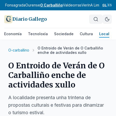
a
A Fonsagrada
Ourense
O Carballiño
Valdeorras
Verín
A Limia
Terra d
GL
|
ES
Diario Gallego
Economía
Tecnoloxía
Sociedade
Cultura
Local
O Entroido de Verán de O Carballiño
O-carballino
enche de actividades xullo
O Entroido de Verán de O
Carballiño enche de
actividades xullo
A localidade presenta unha trintena de
propostas culturais e festivas para dinamizar
o turismo estival.