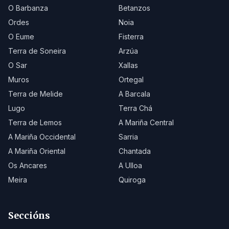
O Barbanza
Betanzos
Ordes
Noia
O Eume
Fisterra
Terra de Soneira
Arzúa
O Sar
Xallas
Muros
Ortegal
Terra de Melide
A Barcala
Lugo
Terra Chá
Terra de Lemos
A Mariña Central
A Mariña Occidental
Sarria
A Mariña Oriental
Chantada
Os Ancares
A Ulloa
Meira
Quiroga
Seccións