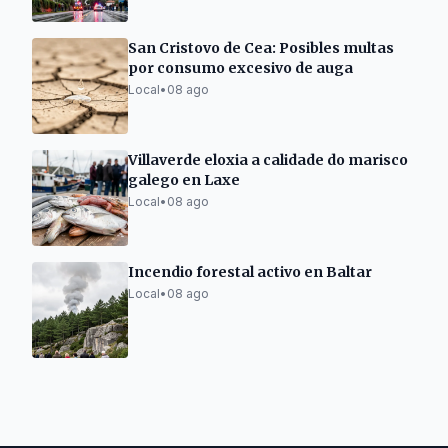
San Cristovo de Cea: Posibles multas
por consumo excesivo de auga
Local
•
08 ago
Villaverde eloxia a calidade do marisco
galego en Laxe
Local
•
08 ago
Incendio forestal activo en Baltar
Local
•
08 ago