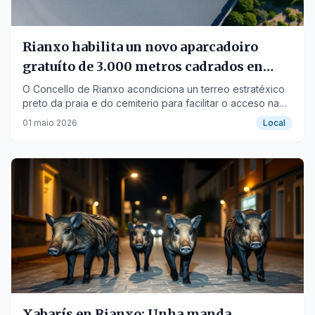
Rianxo habilita un novo aparcadoiro
gratuíto de 3.000 metros cadrados en
Tanxil
O Concello de Rianxo acondiciona un terreo estratéxico
preto da praia e do cemiterio para facilitar o acceso na
tempada estival e festas.
01 maio 2026
Local
Xabarís en Rianxo: Unha manda