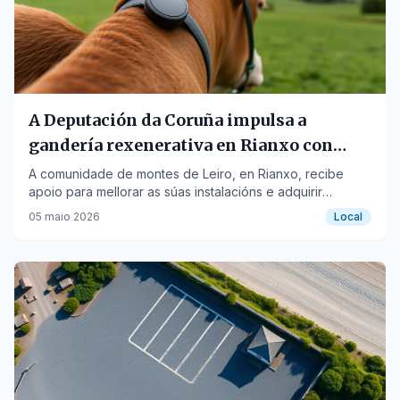
A Deputación da Coruña impulsa a
gandería rexenerativa en Rianxo con
9.200 euros
A comunidade de montes de Leiro, en Rianxo, recibe
apoio para mellorar as súas instalacións e adquirir
tecnoloxía para o silvopastoreo.
05 maio 2026
Local