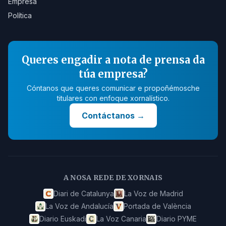
Empresa
Política
Queres engadir a nota de prensa da
túa empresa?
Cóntanos que queres comunicar e propoñémosche
titulares con enfoque xornalístico.
Contáctanos
→
A NOSA REDE DE XORNAIS
Diari de Catalunya
La Voz de Madrid
La Voz de Andalucía
Portada de València
Diario Euskadi
La Voz Canaria
Diario PYME