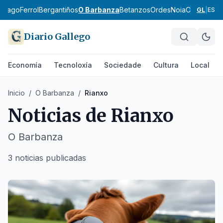
ntiago
Ferrol
Bergantiños
O Barbanza
Betanzos
Ordes
Noia
O Eume
Fis
GL
|
ES
Diario Gallego
Economía
Tecnoloxía
Sociedade
Cultura
Local
Inicio
/
O Barbanza
/
Rianxo
Noticias de
Rianxo
O Barbanza
3 noticias publicadas