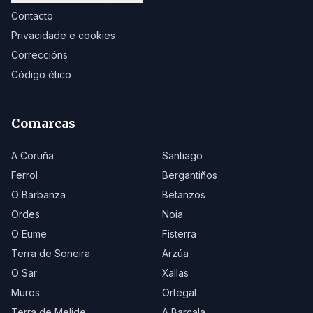
Contacto
Privacidade e cookies
Correccións
Código ético
Comarcas
A Coruña
Santiago
Ferrol
Bergantiños
O Barbanza
Betanzos
Ordes
Noia
O Eume
Fisterra
Terra de Soneira
Arzúa
O Sar
Xallas
Muros
Ortegal
Terra de Melide
A Barcala