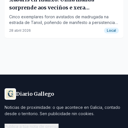
sorprende aos veciños e xera
preocupación pola seguridade
Cinco exemplares foron avistados de madrugada na
estrada de Tanxil, poñendo de manifesto a persistencia
do problema na comarca.
28 abril 2026
Local
Diario Gallego
Noticias de proximidade: o que acontece en Galicia, contado
desde o territorio. Sen publicidade nin cookies.
Publica a túa nota de prensa