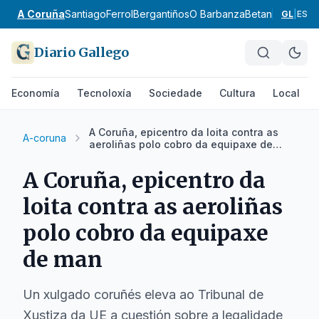
A Coruña
Santiago
Ferrol
Bergantiños
O Barbanza
Betanzos
Ordes
GL
|
ES
Diario Gallego
Economía
Tecnoloxía
Sociedade
Cultura
Local
A Coruña, epicentro da loita contra as
A-coruna
aeroliñas polo cobro da equipaxe de
man
A Coruña, epicentro da
loita contra as aeroliñas
polo cobro da equipaxe
de man
Un xulgado coruñés eleva ao Tribunal de
Xustiza da UE a cuestión sobre a legalidade