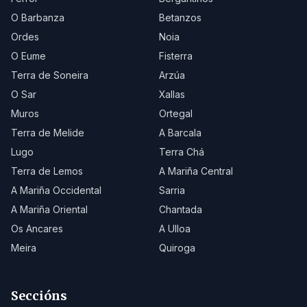
O Barbanza
Betanzos
Ordes
Noia
O Eume
Fisterra
Terra de Soneira
Arzúa
O Sar
Xallas
Muros
Ortegal
Terra de Melide
A Barcala
Lugo
Terra Chá
Terra de Lemos
A Mariña Central
A Mariña Occidental
Sarria
A Mariña Oriental
Chantada
Os Ancares
A Ulloa
Meira
Quiroga
Seccións