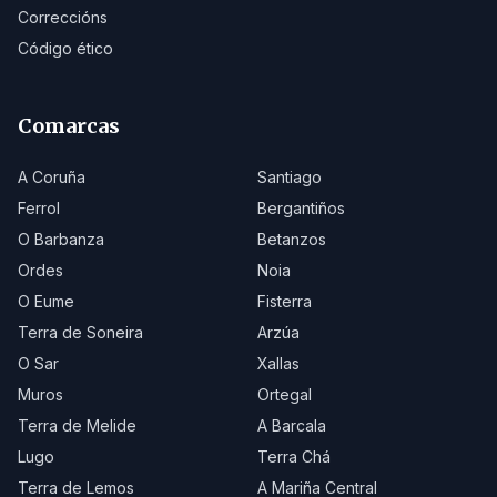
Correccións
Código ético
Comarcas
A Coruña
Santiago
Ferrol
Bergantiños
O Barbanza
Betanzos
Ordes
Noia
O Eume
Fisterra
Terra de Soneira
Arzúa
O Sar
Xallas
Muros
Ortegal
Terra de Melide
A Barcala
Lugo
Terra Chá
Terra de Lemos
A Mariña Central