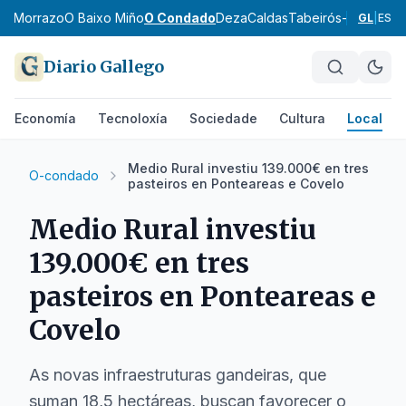
O Morrazo
O Baixo Miño
O Condado
Deza
Caldas
Tabeirós-Terra de
GL
|
ES
Diario Gallego
Economía
Tecnoloxía
Sociedade
Cultura
Local
Medio Rural investiu 139.000€ en tres
O-condado
pasteiros en Ponteareas e Covelo
Medio Rural investiu
139.000€ en tres
pasteiros en Ponteareas e
Covelo
As novas infraestruturas gandeiras, que
suman 18,5 hectáreas, buscan favorecer o