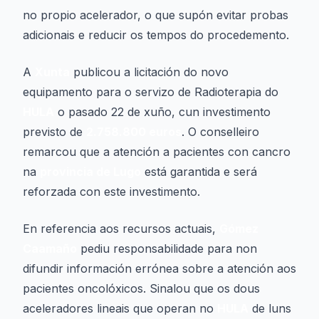
no propio acelerador, o que supón evitar probas
adicionais e reducir os tempos do procedemento.
A
Xunta
publicou a licitación do novo
equipamento para o servizo de Radioterapia do
HULA
o pasado 22 de xuño, cun investimento
previsto de
2.758.800 euros
. O conselleiro
remarcou que a atención a pacientes con cancro
na
provincia de Lugo
está garantida e será
reforzada con este investimento.
En referencia aos recursos actuais,
Gómez
Caamaño
pediu responsabilidade para non
difundir información errónea sobre a atención aos
pacientes oncolóxicos. Sinalou que os dous
aceleradores lineais que operan no
HULA
de luns