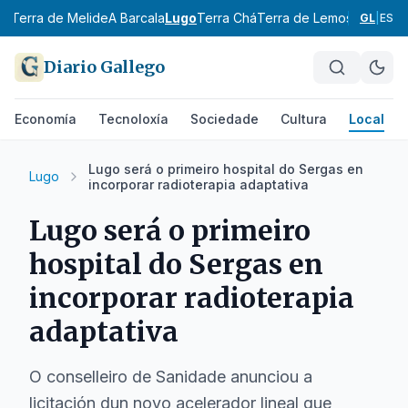
al
Terra de Melide
A Barcala
Lugo
Terra Chá
Terra de Lemos
A Mariña 
GL
|
ES
Diario Gallego
Economía
Tecnoloxía
Sociedade
Cultura
Local
Lugo será o primeiro hospital do Sergas en
Lugo
incorporar radioterapia adaptativa
Lugo será o primeiro
hospital do Sergas en
incorporar radioterapia
adaptativa
O conselleiro de Sanidade anunciou a
licitación dun novo acelerador lineal que