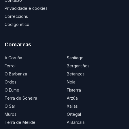
Contacto
Privacidade e cookies
Correccións
Código ético
Comarcas
A Coruña
Santiago
Ferrol
Bergantiños
O Barbanza
Betanzos
Ordes
Noia
O Eume
Fisterra
Terra de Soneira
Arzúa
O Sar
Xallas
Muros
Ortegal
Terra de Melide
A Barcala