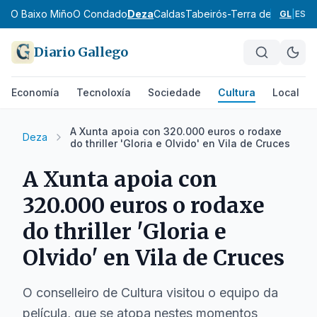
zo
O Baixo Miño
O Condado
Deza
Caldas
Tabeirós-Terra de Montes
A
GL
|
ES
Diario Gallego
Economía
Tecnoloxía
Sociedade
Cultura
Local
A Xunta apoia con 320.000 euros o rodaxe
Deza
do thriller 'Gloria e Olvido' en Vila de Cruces
A Xunta apoia con
320.000 euros o rodaxe
do thriller 'Gloria e
Olvido' en Vila de Cruces
O conselleiro de Cultura visitou o equipo da
película, que se atopa nestes momentos