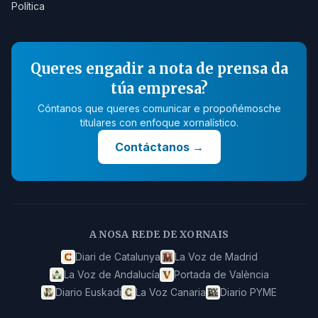
Política
Queres engadir a nota de prensa da
túa empresa?
Cóntanos que queres comunicar e propoñémosche
titulares con enfoque xornalístico.
Contáctanos
→
A NOSA REDE DE XORNAIS
Diari de Catalunya
La Voz de Madrid
La Voz de Andalucía
Portada de València
Diario Euskadi
La Voz Canaria
Diario PYME