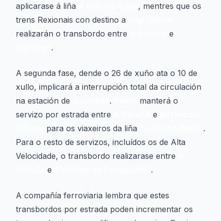
aplicarase á liña
A Coruña-Lugo
, mentres que os
trens Rexionais con destino a
Vigo Guixar
realizarán o transbordo entre
A Coruña
e
Santiago
.
A segunda fase, dende o 26 de xuño ata o 10 de
xullo, implicará a interrupción total da circulación
na estación de
A Coruña
.
Renfe
manterá o
servizo por estrada entre
A Coruña
e
Betanzos-
Infesta
para os viaxeiros da liña
A Coruña-Ferrol
.
Para o resto de servizos, incluídos os de Alta
Velocidade, o transbordo realizarase entre
A
Coruña
e
Santiago de Compostela
.
A compañía ferroviaria lembra que estes
transbordos por estrada poden incrementar os