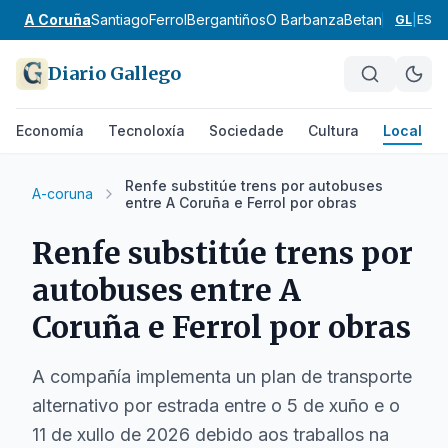
A Coruña
Santiago
Ferrol
Bergantiños
O Barbanza
Betanzos
Ordes
GL
|
ES
Diario Gallego
Economía
Tecnoloxía
Sociedade
Cultura
Local
Renfe substitúe trens por autobuses
A-coruna
entre A Coruña e Ferrol por obras
Renfe substitúe trens por
autobuses entre A
Coruña e Ferrol por obras
A compañía implementa un plan de transporte
alternativo por estrada entre o 5 de xuño e o
11 de xullo de 2026 debido aos traballos na