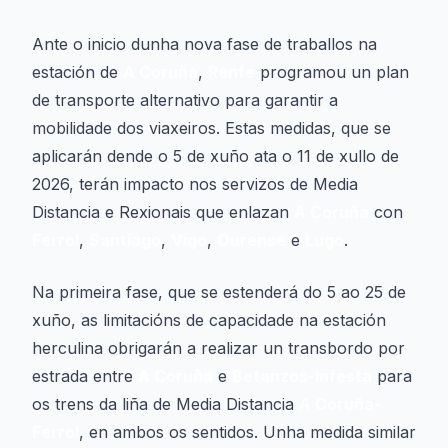
Ante o inicio dunha nova fase de traballos na
estación de
A Coruña
,
Renfe
programou un plan
de transporte alternativo para garantir a
mobilidade dos viaxeiros. Estas medidas, que se
aplicarán dende o 5 de xuño ata o 11 de xullo de
2026, terán impacto nos servizos de Media
Distancia e Rexionais que enlazan
A Coruña
con
Ferrol
,
Santiago
,
Vigo
,
Ourense
e
Lugo
.
Na primeira fase, que se estenderá do 5 ao 25 de
xuño, as limitacións de capacidade na estación
herculina obrigarán a realizar un transbordo por
estrada entre
A Coruña
e
Betanzos-Infesta
para
os trens da liña de Media Distancia
A Coruña-
Ferrol
, en ambos os sentidos. Unha medida similar