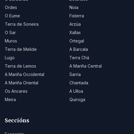
Ordes
Noia
O Eume
Fisterra
Terra de Soneira
Arzúa
O Sar
Xallas
Muros
Ortegal
Terra de Melide
A Barcala
Lugo
Terra Chá
Terra de Lemos
A Mariña Central
A Mariña Occidental
Sarria
A Mariña Oriental
Chantada
Os Ancares
A Ulloa
Meira
Quiroga
Seccións