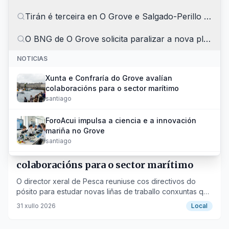
Tirán é terceira en O Grove e Salgado-Perillo afianz
19
resultados
para
“
o grove
”
O BNG de O Grove solicita paralizar a nova planta d
NOTICIAS
Xunta e Confraría do Grove avalían
colaboracións para o sector marítimo
santiago
ForoAcui impulsa a ciencia e a innovación
mariña no Grove
santiago
Xunta e Confraría do Grove avalían
Tirán é terceira en O Grove e Salgado-Perillo
colaboracións para o sector marítimo
afianza o liderado
O director xeral de Pesca reuniuse cos directivos do
o-salnes
pósito para estudar novas liñas de traballo conxuntas que
melloren a competitividade e sustentabilidade.
O BNG de O Grove solicita paralizar a nova
31 xullo 2026
Local
planta de betún no porto de Vilagarcía
o-salnes