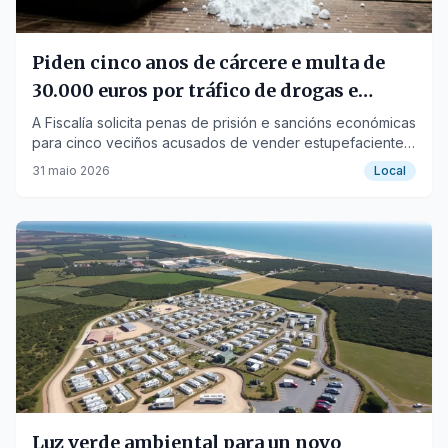
Piden cinco anos de cárcere e multa de
30.000 euros por tráfico de drogas e
fraude eléctrica no Grove
A Fiscalía solicita penas de prisión e sancións económicas
para cinco veciños acusados de vender estupefacientes
e roubar luz.
31 maio 2026
Local
Luz verde ambiental para un novo