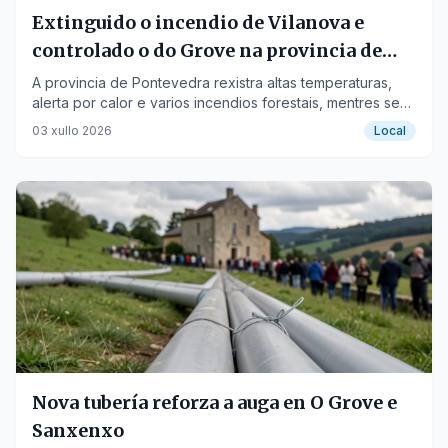
Extinguido o incendio de Vilanova e
controlado o do Grove na provincia de
Pontevedra
A provincia de Pontevedra rexistra altas temperaturas,
alerta por calor e varios incendios forestais, mentres se
anuncian novas infraestruturas e eventos culturais.
03 xullo 2026
Local
Nova tubería reforza a auga en O Grove e
Sanxenxo