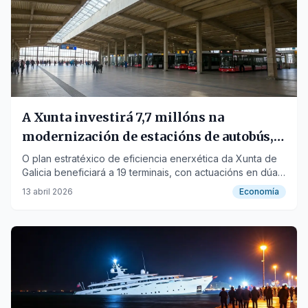
A Xunta investirá 7,7 millóns na
modernización de estacións de autobús,
incluíndo Sanxenxo e O Grove
O plan estratéxico de eficiencia enerxética da Xunta de
Galicia beneficiará a 19 terminais, con actuacións en dúas
fases ata 2028 e máis aló.
13 abril 2026
Economía