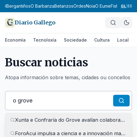
Bergantiños
O Barbanza
Betanzos
Ordes
Noia
O Eume
Fisterra
Terra de
GL
|
ES
Diario Gallego
Economía
Tecnoloxía
Sociedade
Cultura
Local
Buscar noticias
Atopa información sobre temas, cidades ou concellos
Xunta e Confraría do Grove avalían colaboracións p
Filtrar por:
Todas as seccións
Economía
Tecnoloxía
Sociedade
Cultura
Local
Deportes
Empresa
Política
ForoAcui impulsa a ciencia e a innovación mariña n