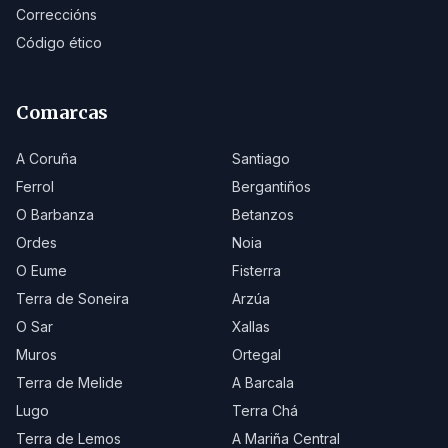
Correccións
Código ético
Comarcas
A Coruña
Santiago
Ferrol
Bergantiños
O Barbanza
Betanzos
Ordes
Noia
O Eume
Fisterra
Terra de Soneira
Arzúa
O Sar
Xallas
Muros
Ortegal
Terra de Melide
A Barcala
Lugo
Terra Chá
Terra de Lemos
A Mariña Central