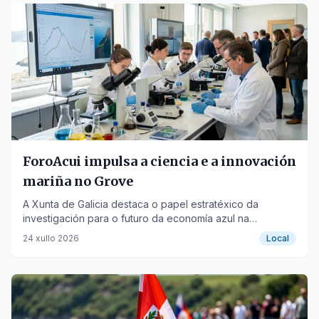
Extinguido o incendio de Vilanova e
controlado o do Grove na provincia de
Pontevedra
pontevedra
PLACES
O Grove
📍
City
ForoAcui impulsa a ciencia e a innovación
mariña no Grove
A Xunta de Galicia destaca o papel estratéxico da
investigación para o futuro da economía azul na
comunidade.
24 xullo 2026
Local