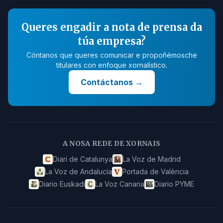
Queres engadir a nota de prensa da
túa empresa?
Cóntanos que queres comunicar e propoñémosche
titulares con enfoque xornalístico.
Contáctanos
→
A NOSA REDE DE XORNAIS
Diari de Catalunya
La Voz de Madrid
La Voz de Andalucía
Portada de València
Diario Euskadi
La Voz Canaria
Diario PYME